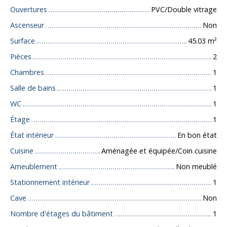
Ouvertures
PVC/Double vitrage
Ascenseur
Non
Surface
45.03
m²
Pièces
2
Chambres
1
Salle de bains
1
WC
1
Étage
1
État intérieur
En bon état
Cuisine
Aménagée et équipée/Coin cuisine
Ameublement
Non meublé
Stationnement intérieur
1
Cave
Non
Nombre d'étages du bâtiment
1