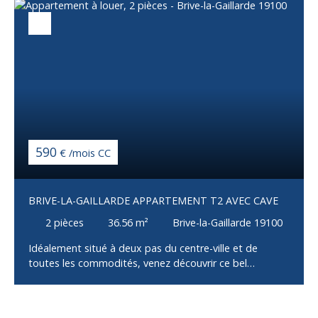
590
€ /mois CC
BRIVE-LA-GAILLARDE APPARTEMENT T2 AVEC CAVE
2
pièces
36.56
m²
Brive-la-Gaillarde 19100
Idéalement situé à deux pas du centre-ville et de
toutes les commodités, venez découvrir ce bel
appartement T2 refait à neuf, situé au dernier étage
d'un immeuble, offrant un cadre de vie agréable et
confortable. Il se compose d'une agréable pièce de vie,