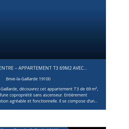
CENTRE – APPARTEMENT T3 69M2 AVEC
NIER
Brive-la-Gaillarde 19100
a-Gaillarde, découvrez cet appartement T3 de 69 m²,
’une copropriété sans ascenseur. Entièrement
bution agréable et fonctionnelle. Il se compose d’un
ouverte, formant une belle pièce de vie conviviale, de
’une grande salle d’eau particulièrement spacieuse,
 buanderie. L’appartement bénéficie également d’un
éal pour profiter d’un espace extérieur en cœur de