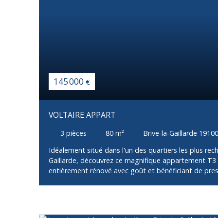
145 000
€
VOLTAIRE APPART
3
pièces
80
m²
Brive-la-Gaillarde 1910
Idéalement situé dans l'un des quartiers les plus rec
Gaillarde, découvrez ce magnifique appartement T3 
entièrement rénové avec goût et bénéficiant de pres
au sein d'une petite copropriété à faibles charges, ce
agréable, alliant confort, modernité et fonctionnali
compose d'une entrée desservant une belle pièce de
de lumière grâce à sa double exposition. La cuisine,