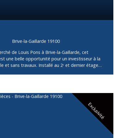
Brive-la-Gaillarde 19100
erché de Louis Pons à Brive-la-Gaillarde, cet
t une belle opportunité pour un investisseur à la
e et sans travaux. Installé au 2ᵉ et dernier étage
ulement trois logements, cet appartement bénéficie
à proximité des commodités, des écoles et des
ment loué et sera vendu avec le locataire en place,
locatifs immédiats. L’appartement se compose d’une
èce de vie lumineuse avec une cuisine aménagée et
on/séjour, de deux chambres, ainsi qu’une salle d’eau
Exclusivité
st à prévoir, le bien est en bon état général. Ce bien
 d’investissement intéressante, avec une rentabilité
porteur. Parfait pour un premier investissement
un portefeuille immobilier avec un bien sécurisé.