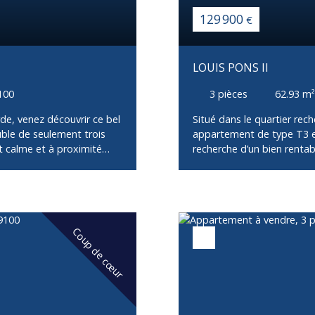
129 900
€
LOUIS PONS II
9100
3
pièces
62.93
m²
rde, venez découvrir ce bel
Situé dans le quartier rech
ble de seulement trois
appartement de type T3 es
 calme et à proximité
recherche d’un bien rentabl
ien offre un cadre de vie
d’un petit immeuble de se
d’une entrée desservant
d’un emplacement idéal, 
 équipée, ouverte sur un
transports. Il est actuelle
’eau avec WC. Aucun
garantissant des revenus 
ierez de plusieurs atouts
entrée qui dessert une pi
Coup de cœur
tente,Un jardin privatif,
équipée ouverte sur le sal
que pour le stationnement
avec WC. Aucun travaux n’e
ur, idéal pour une
représente une opportunité
ans un secteur recherché de
stable et un emplacement 
locatif ou pour compléter 