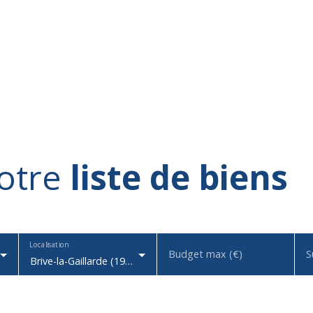
otre
liste de biens
Localisation
Budget max (€)
S
Brive-la-Gaillarde (19100)