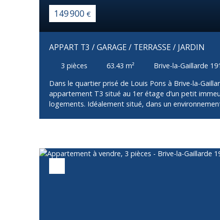
149 900
€
APPART T3 / GARAGE / TERRASSE / JARDIN
3
pièces
63.43
m²
Brive-la-Gaillarde 1
Dans le quartier prisé de Louis Pons à Brive-la-Gailla
appartement T3 situé au 1er étage d’un petit immeu
logements. Idéalement situé, dans un environnement
immédiate des commerces, écoles et transports, ce b
agréable et fonctionnel. L’appartement se compose 
une pièce de vie lumineuse avec cuisine aménagée et
salon/séjour, de deux chambres, ainsi qu’une salle d
travaux n’est à prévoir. Côté extérieurs, vous bénéfic
rares : Une terrasse agréable pour vos moments de dé
parfait pour profiter de l’extérieur,Un garage, prati
et le rangement. Un bien complet et rare sur le secte
résidence principale ou un investissement locatif, d
Brive.