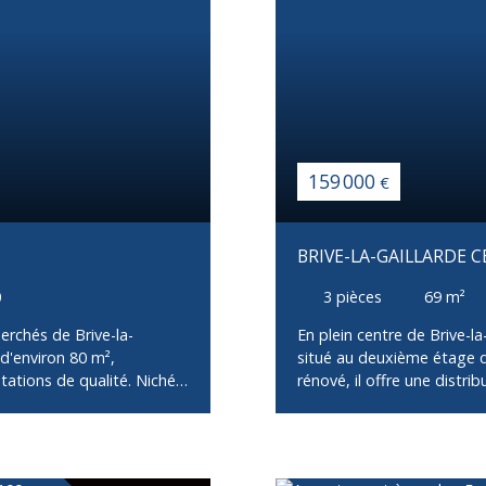
159 000
€
BRIVE-LA-GAILLARDE 
BALCON, CAVE ET GRE
0
3
pièces
69
m²
herchés de Brive-la-
En plein centre de Brive-l
d'environ 80 m²,
situé au deuxième étage d
tations de qualité. Niché
rénové, il offre une distri
 bien offre un cadre de vie
salon-séjour avec cuisine 
té. L'appartement se
deux chambres, ainsi que d
 vie traversante, baignée
un Wc indépendant et une
 entièrement équipée et
balcon d’environ 10 m², id