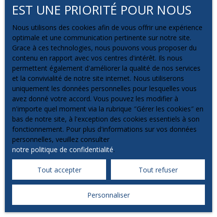
EST UNE PRIORITÉ POUR NOUS
Nous utilisons des cookies afin de vous offrir une expérience
optimale et une communication pertinente sur notre site.
Grace à ces technologies, nous pouvons vous proposer du
contenu en rapport avec vos centres d'intérêt. Ils nous
permettent également d'améliorer la qualité de nos services
et la convivialité de notre site internet. Nous utiliserons
uniquement les données personnelles pour lesquelles vous
avez donné votre accord. Vous pouvez les modifier à
n'importe quel moment via la rubrique ″Gérer les cookies″ en
bas de notre site, à l'exception des cookies essentiels à son
fonctionnement. Pour plus d'informations sur vos données
personnelles, veuillez consulter
notre politique de confidentialité
.
Tout accepter
Tout refuser
Personnaliser