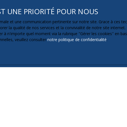
nsommation, sur le site Internet
www.bloctel.gouv.fr
ou par courrier 
EST UNE PRIORITÉ POUR NOUS
ptimale et une communication pertinente sur notre site. Grace à ces 
rer la qualité de nos services et la convivialité de notre site intern
 à n'importe quel moment via la rubrique ″Gérer les cookies″ en bas d
es à votre appareil peuvent être enregistrées dans des fichiers texte
nelles, veuillez consulter
notre politique de confidentialité
.
nt, à optimiser votre utilisation du site en vous proposant de contenu
trement de "cookies" en se servant des fonctionnalités correspondan
 site.
ettent une utilisation du site optimale.
ation de statistiques de visites sur le site (nombre de visites, nombr
s tiers directement déposés par ces services leurs permettant de colle