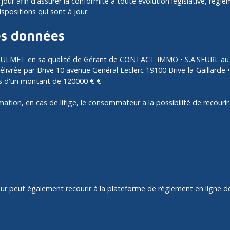
our afin d'assurer la conformité à toute évolution législative, régle
ispositions qui sont à jour.
es données
d ULMET en sa qualité de Gérant de CONTACT IMMO • S.A.SEURL au 
ivrée par Brive 10 avenue Genéral Leclerc 19100 Brive-la-Gaillard
is d'un montant de 120000 € €
ation, en cas de litige, le consommateur a la possibilité de recou
r peut également recourir à la plateforme de règlement en ligne des