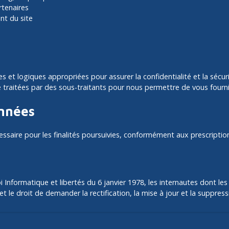
rtenaires
nt du site
es et logiques appropriées pour assurer la confidentialité et la sécu
 traitées par des sous-traitants pour nous permettre de vous fourni
onnées
ire pour les finalités poursuivies, conformément aux prescription
Informatique et libertés du 6 janvier 1978, les internautes dont les
t le droit de demander la rectification, la mise à jour et la suppres
mmerciale par voie téléphonique, vous pouvez vous inscrire gratuite