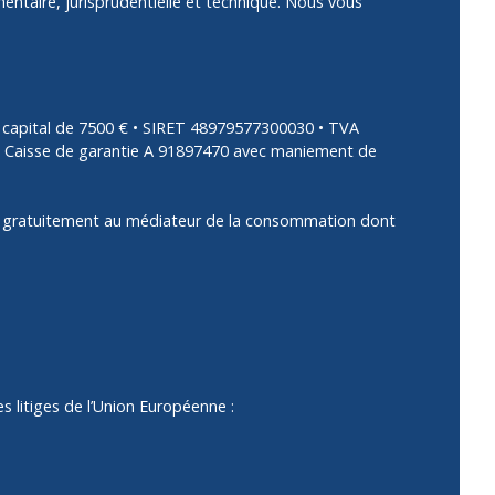
mentaire, jurisprudentielle et technique. Nous vous
capital de 7500 € • SIRET 48979577300030 • TVA
e • Caisse de garantie A 91897470 avec maniement de
rir gratuitement au médiateur de la consommation dont
 litiges de l’Union Européenne :