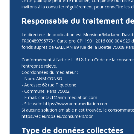
Cette politique peut être modifiée, complétée ou mise à j
invitons à la consulter régulièrement pour connaître les d
Responsable du traitement d
Le directeur de publication est Monsieur/Madame Davi
FR00489795773 • Carte pro CPI 1901 2016 000 004 929 dél
fonds auprès de GALLIAN 89 rue de la Boetie 75008 Par
Conformément à l’article L. 612-1 du Code de la consomm
l’entreprise relève.
Coordonnées du médiateur :
- Nom: ANM CONSO
- Adresse: 62 rue Tiquetone
- Commune: Paris 75002
- E-mail: contact@anm-mediation.com
- Site web:
https://www.anm-mediation.com
Si aucune solution amiable n'est trouvée, le consommateu
https://ec.europa.eu/consumers/odr
.
Type de données collectées