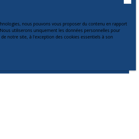
adressé à Société Worldline, Service Bloctel, CS 61311,
technologies, nous pouvons vous proposer du contenu en rapport
et. Nous utiliserons uniquement les données personnelles pour
e notre site, à l'exception des cookies essentiels à son
 appelés "Cookies", et placés dans votre navigateur. Par
 personnalisé. Ils ont une durée de validité fixe.
tes de leur navigateur. Cependant cette démarche peut
e de pages vues, terminal utilisé etc).
cter des données de navigation des utilisateurs sur le site