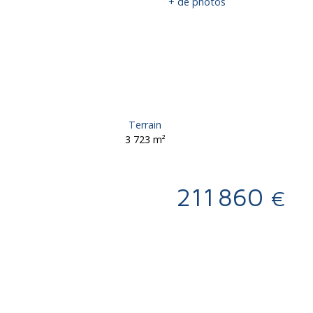
+ de photos
Terrain
3 723
m²
211 860
€
Calculatrice
Ajouter aux favoris
Imprimer