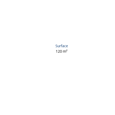
Surface
120
m²
Retour
Vente
Maison
Allassac 19240
Maison à vendre, 3 pièces 