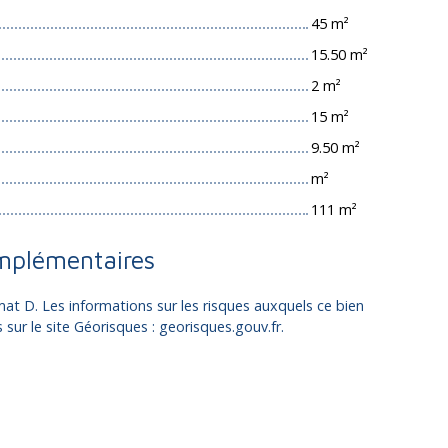
45 m²
15.50 m²
2 m²
15 m²
9.50 m²
m²
111 m²
mplémentaires
mat D. Les informations sur les risques auxquels ce bien
sur le site Géorisques : georisques.gouv.fr.