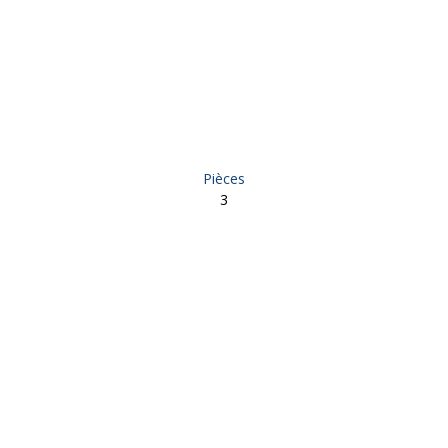
Pièces
3
- Allassac 19240