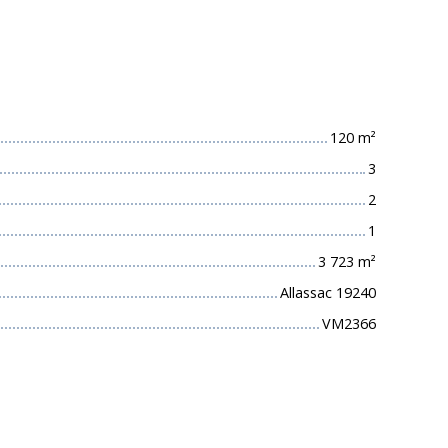
 techniques
120
m²
3
2
1
3 723
m²
Allassac 19240
VM2366