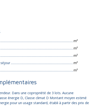
s
m²
m²
m²
 séjour
m²
m²
mplémentaires
endeur. Dans une copropriété de 3 lots. Aucune
Classe énergie D, Classe climat D Montant moyen estimé
ergie pour un usage standard, établi à partir des prix de