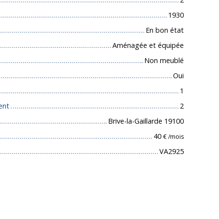
1930
En bon état
Aménagée et équipée
Non meublé
Oui
1
ent
2
Brive-la-Gaillarde 19100
40
€ /mois
VA2925