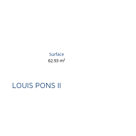
Surface
62.93
m²
LOUIS PONS II
Retour
Vente
Appartement
Brive-la-Gaillarde 19100
Appartement