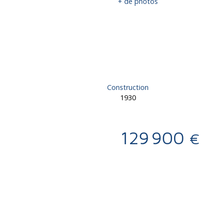
+ de photos
Construction
1930
129 900
€
Calculatrice
Ajouter aux favoris
Imprimer