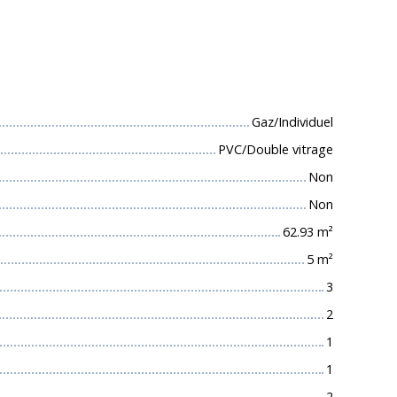
 techniques
Gaz/Individuel
PVC/Double vitrage
Non
Non
62.93
m²
5
m²
3
2
1
1
2