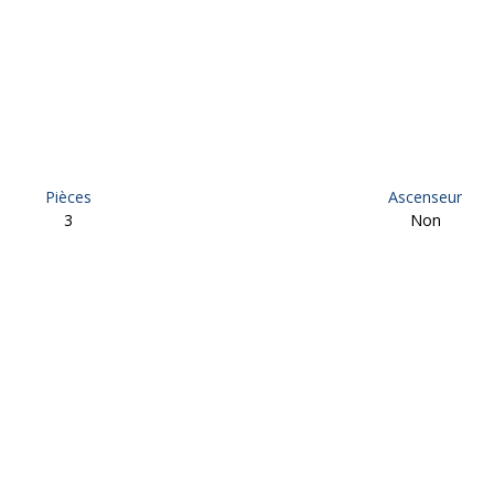
Pièces
Ascenseur
3
Non
 à vendre, 3 pièces - Brive-la-Gaillarde 19100