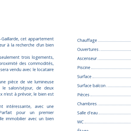
Caractéristiques
a-Gaillarde, cet appartement
Chauffage
ur à la recherche d’un bien
Ouvertures
 seulement trois logements,
Ascenseur
 proximité des commodités,
Piscine
 sera vendu avec le locataire
Surface
ne pièce de vie lumineuse
Surface balcon
le salon/séjour, de deux
 n’est à prévoir, le bien est
Pièces
Chambres
nt intéressante, avec une
Parfait pour un premier
Salle d'eau
lle immobilier avec un bien
WC
Étage