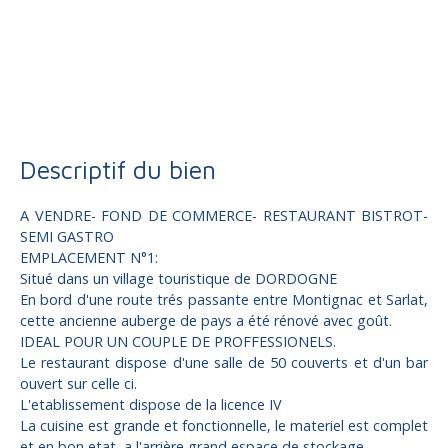
Vente
Fonds de commerce
Montignac 24290
Fonds de commerce à vendre, 300 m² - Montignac 24290
Descriptif du bien
A VENDRE- FOND DE COMMERCE- RESTAURANT BISTROT-
SEMI GASTRO
EMPLACEMENT N°1:
Situé dans un village touristique de DORDOGNE
En bord d'une route trés passante entre Montignac et Sarlat,
cette ancienne auberge de pays a été rénové avec goût.
IDEAL POUR UN COUPLE DE PROFFESSIONELS.
Le restaurant dispose d'une salle de 50 couverts et d'un bar
ouvert sur celle ci.
L'etablissement dispose de la licence IV
La cuisine est grande et fonctionnelle, le materiel est complet
et en bon etat ,a l'arrière grand espace de stockage.