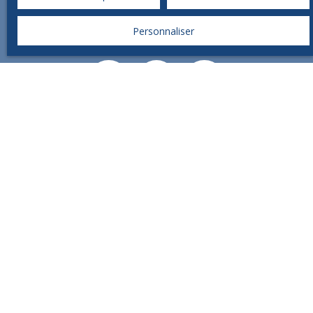
sociaux.
Personnaliser
CONTACT IMMO
Vente appartement Brive-la-Gaillarde (19100)
Vente maison Brive-la-Gaillarde (19100)
Location appartement Brive-la-Gaillarde (19100)
Vente maison Objat (19130)