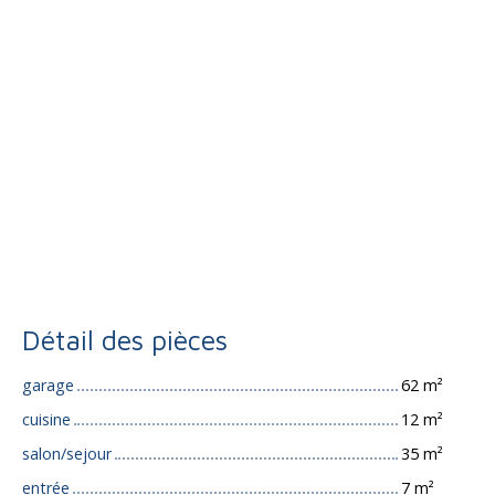
Détail des pièces
garage
62 m²
cuisine
12 m²
salon/sejour
35 m²
entrée
7 m²