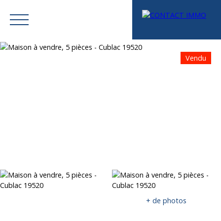
Vendu
Menu
Mes favoris
Espace vendeur
Estimation
+ de photos