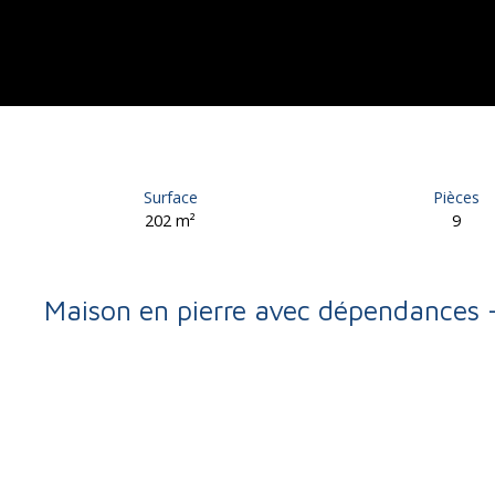
Surface
Pièces
202
m²
9
Maison en pierre avec dépendances 
Retour
Vente
Maison
Objat 19130
Maison à vendre, 9 pièces - 