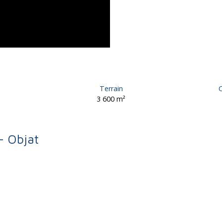
Terrain
C
3 600
m²
– Objat
Objat 19130