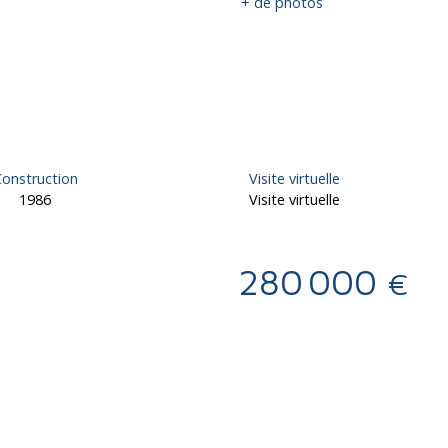
+ de photos
onstruction
Visite virtuelle
1986
Visite virtuelle
280 000
€
Calculatrice
Ajouter aux favoris
Imprimer