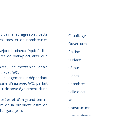
Caractéristiques
t calme et agréable, cette
Chauffage
 volumes et de nombreuses
Ouvertures
séjour lumineux équipé d’un
Piscine
es de plain-pied, ainsi que
Surface
ires, une mezzanine idéale
Séjour
au avec WC.
Pièces
ec un logement indépendant
alle d’eau avec WC, parfait
Chambres
f. Il dispose également d’une
Salle d'eau
posées et d’un grand terrain
WC
re de la propriété offre de
Construction
lle, garage…).
État intérieur