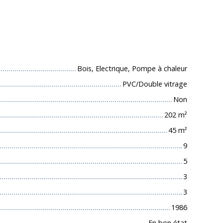
 techniques
Bois, Electrique, Pompe à chaleur
PVC/Double vitrage
Non
202
m²
45
m²
9
5
3
3
1986
En bon état