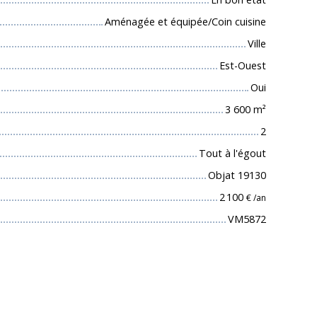
Aménagée et équipée/Coin cuisine
Ville
Est-Ouest
Oui
3 600
m²
2
Tout à l'égout
Objat 19130
2 100
€ /an
VM5872