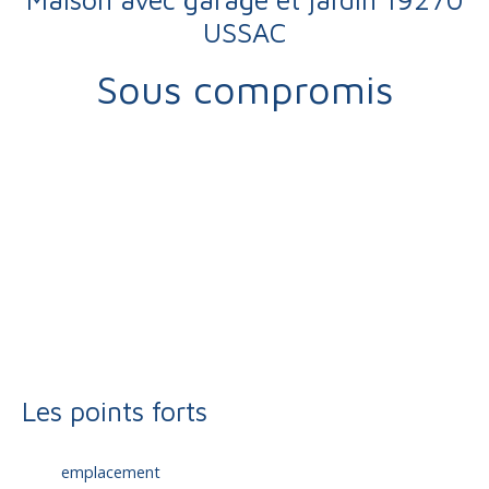
USSAC
Sous compromis
Vente
Maison
Brive-la-Gaillarde 19100
Maison individuelle à vendre, 3 pièces - Brive-la-Gaillarde
19100
Les points forts
emplacement