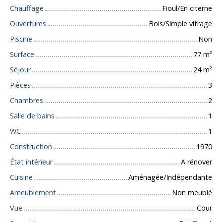
Chauffage
Fioul/En citerne
Ouvertures
Bois/Simple vitrage
Piscine
Non
Surface
77
m²
Séjour
24
m²
Pièces
3
Chambres
2
Salle de bains
1
WC
1
Construction
1970
État intérieur
A rénover
Cuisine
Aménagée/Indépendante
Ameublement
Non meublé
Vue
Cour