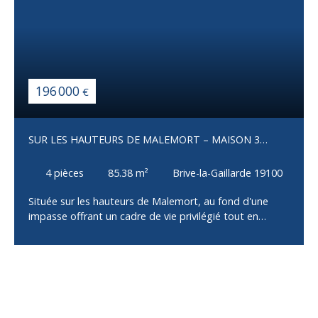
196 000
€
SUR LES HAUTEURS DE MALEMORT – MAISON 3
CHAMBRES AVEC GARAGE
4
pièces
85.38
m²
Brive-la-Gaillarde 19100
Située sur les hauteurs de Malemort, au fond d'une
impasse offrant un cadre de vie privilégié tout en
restant à proximité immédiate des commerces, écoles
et services, cette maison construite en 2002 saura
séduire les familles à la recherche de confort et de
fonctionnalité. Dès l'entrée, vous découvrirez une
spacieuse pièce de vie baignée de lumière, composée
d'un salon, d'un séjour et d'une cuisine ouverte, offrant