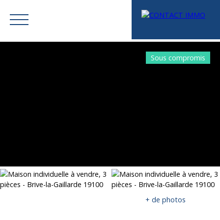
Sous compromis
Menu
Mes favoris
Espace vendeur
Estimation
+ de photos