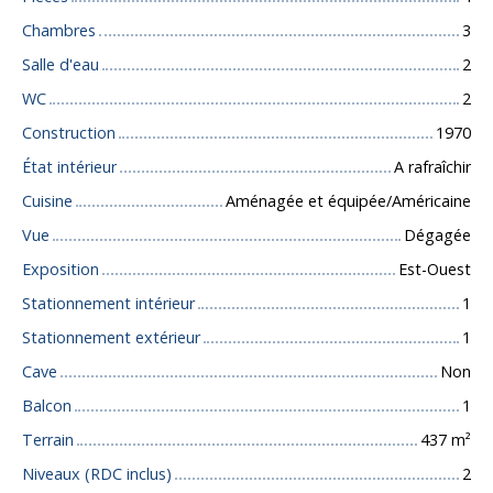
Chambres
3
Salle d'eau
2
WC
2
Construction
1970
État intérieur
A rafraîchir
Cuisine
Aménagée et équipée/Américaine
Vue
Dégagée
Exposition
Est-Ouest
Stationnement intérieur
1
Stationnement extérieur
1
Cave
Non
Balcon
1
Terrain
437
m²
Niveaux (RDC inclus)
2