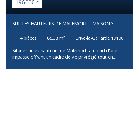
196 000
€
SUR LES HAUTEURS DE MALEMORT – MAISON 3
CHAMBRES AVEC GARAGE
4
pièces
85.38
m²
Brive-la-Gaillarde 19100
Située sur les hauteurs de Malemort, au fond d'une
impasse offrant un cadre de vie privilégié tout en
restant à proximité immédiate des commerces, écoles
et services, cette maison construite en 2002 saura
séduire les familles à la recherche de confort et de
fonctionnalité. Dès l'entrée, vous découvrirez une
spacieuse pièce de vie baignée de lumière, composée
d'un salon, d'un séjour et d'une cuisine ouverte, offrant
un bel espace convivial pour recevoir famille et amis.
L'espace nuit comprend trois chambres dont une avec
balcon, une salle de bains avec WC, ainsi qu'un WC
indépendant, garantissant un agencement pratique au
quotidien. Un garage complète l'ensemble, tandis que
le terrain entourant la maison permet de profiter