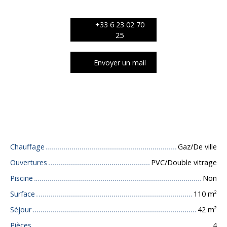
+33 6 23 02 70
25
Envoyer un mail
Caractéristiques techniques
Chauffage
Gaz/De ville
Ouvertures
PVC/Double vitrage
Piscine
Non
Surface
110
m²
Séjour
42
m²
Pièces
4