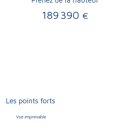
189 390
€
Vente
Maison
Brive-la-Gaillarde 19100
Maison mitoyenne 1 côté à vendre, 4 pièces - Brive-la-
Gaillarde 19100
Les points forts
Vue imprenable