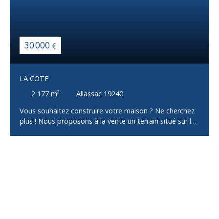
30 000
€
LA COTE
2 177
m²
Allassac 19240
Vous souhaitez construire votre maison ? Ne cherchez
plus ! Nous proposons à la vente un terrain situé sur les
hauteurs du bourg d'Allassac. D'une superficie de 2177
m², ce terrain est idéal pour la construction d'une
maison de plain-pied. Caractéristiques du terrain :
Superficie : 2177 m²Localisation : Sur les hauteurs du
bourg d'Allassac, offrant une vue imprenable.
Viabilisation : Eau, électricité et assainissement à
proximité. Environnement : Calme et paisible, tout en
étant proche des commerces et des principaux axes
routiers. Ce terrain offre un cadre de vie combinant