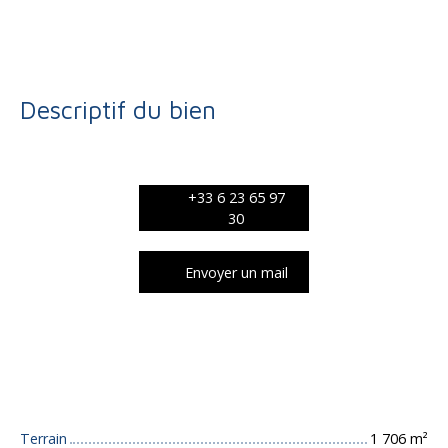
Terrain constructible à vendre, 1706 m² - Allassac 19240
Descriptif du bien
+33 6 23 65 97
30
Envoyer un mail
Caractéristiques techniques
Terrain
1 706
m²