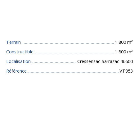
Caractéristiques techniques
Terrain
1 800
m²
Constructible
1 800
m²
Localisation
Cressensac-Sarrazac 46600
Référence
VT953