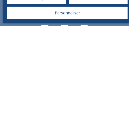
sociaux.
Personnaliser
CONTACT IMMO
Vente appartement Brive-la-Gaillarde (19100)
Vente maison Brive-la-Gaillarde (19100)
Location appartement Brive-la-Gaillarde (19100)
Vente maison Objat (19130)