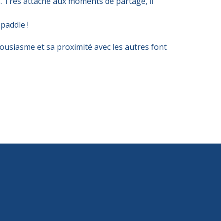
. Très attaché aux moments de partage, il
paddle !
usiasme et sa proximité avec les autres font