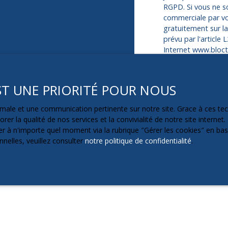
RGPD. Si vous ne so
commerciale par vo
gratuitement sur l
prévu par l'article
Internet www.blocte
Société Worldline,
EST UNE PRIORITÉ POUR NOUS
Pour en savoir plus
veuillez consulter 
ptimale et une communication pertinente sur notre site. Grace à ces 
rer la qualité de nos services et la convivialité de notre site intern
 à n'importe quel moment via la rubrique ″Gérer les cookies″ en bas d
nelles, veuillez consulter
notre politique de confidentialité
.