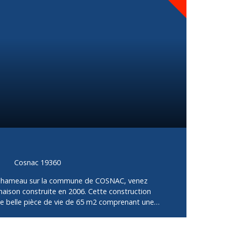
Cosnac 19360
it hameau sur la commune de COSNAC, venez
maison construite en 2006. Cette construction
ne belle pièce de vie de 65 m2 comprenant une
un salon-séjour et une salle à manger donnant accès
uverte. Sur ce même niveau, nous découvrons 2