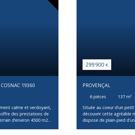
299 900
€
- COSNAC 19360
PROVENÇAL
6
pièces
137
m²
ment calme et verdoyant,
SItuée au coeur d'un pet
offre des prestations de
découvrir cette agréable 
errain d’environ 4500 m2
dispose de plain-pied d'u
au principal, vous
cuisine équipée ouverte, 
vec cheminée, idéale pour
sur une belle terrasse co