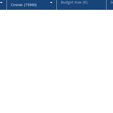
Budget max (€)
S
Cosnac (19360)