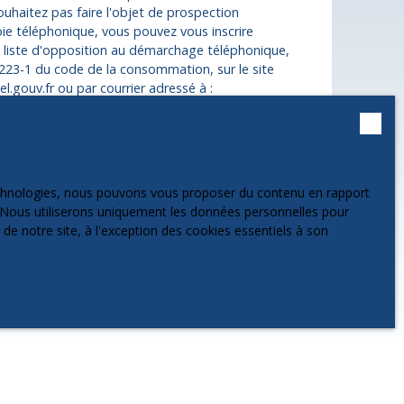
uhaitez pas faire l'objet de prospection
ie téléphonique, vous pouvez vous inscrire
a liste d'opposition au démarchage téléphonique,
 L223-1 du code de la consommation, sur le site
l.gouv.fr ou par courrier adressé à :
 Service Bloctel, CS 61311, 41013 BLOIS CEDEX.
 sur le traitement de vos données personnelles,
notre
politique de confidentialité
.
technologies, nous pouvons vous proposer du contenu en rapport
et. Nous utiliserons uniquement les données personnelles pour
e notre site, à l'exception des cookies essentiels à son
Recevoir des annonces