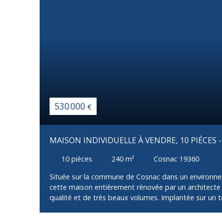
530 000
€
MAISON INDIVIDUELLE À VENDRE, 10 PIÈCES 
10
pièces
240
m²
Cosnac 19360
Située sur la commune de Cosnac dans un environne
cette maison entièrement rénovée par un architecte 
qualité et de très beaux volumes. Implantée sur un t
avec piscine, elle se développe sur 3 niveaux. Au nive
découvrirez une magnifique pièce de vie lumineuse a