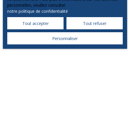
personnelles, veuillez consulter
notre politique de confidentialité
.
Tout accepter
Tout refuser
Personnaliser
III.Le diagnostic de
performance énergétique
Le diagnostic de performance énergétique (DPE) n'est
plus informatif mais opposable depuis le 1 juillet 2021.
Ce document a pour fonction d'indiquer au futur
acquéreur ou locataire une estimation de la
consommation énergétique d'un logement et son taux