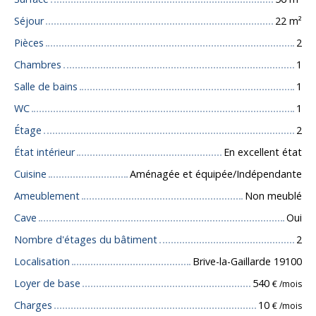
Séjour
22
m²
Pièces
2
Chambres
1
Salle de bains
1
WC
1
Étage
2
État intérieur
En excellent état
Cuisine
Aménagée et équipée/Indépendante
Ameublement
Non meublé
Cave
Oui
Nombre d'étages du bâtiment
2
Localisation
Brive-la-Gaillarde 19100
Loyer de base
540
€ /mois
Charges
10
€ /mois