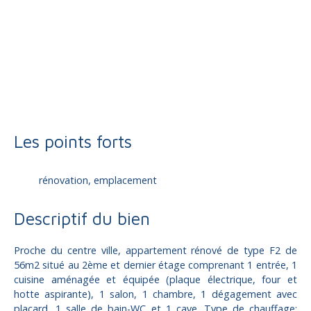
Location
Appartement
Brive-la-Gaillarde 19100
Appartement à louer, 2 pièces - Brive-la-Gaillarde 19100
Les points forts
rénovation, emplacement
Descriptif du bien
Proche du centre ville, appartement rénové de type F2 de
56m2 situé au 2ème et dernier étage comprenant 1 entrée, 1
cuisine aménagée et équipée (plaque électrique, four et
hotte aspirante), 1 salon, 1 chambre, 1 dégagement avec
placard, 1 salle de bain-WC et 1 cave. Type de chauffage: