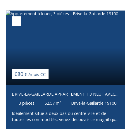
680
€ /mois CC
BRIVE-LA-GAILLARDE APPARTEMENT T3 NEUF AVEC
CAVE
3
pièces
52.57
m²
Brive-la-Gaillarde 19100
Idéalement situé à deux pas du centre-ville et de
toutes les commodités, venez découvrir ce magnifique
appartement neuf situé au 2ème étage d'un immeuble,