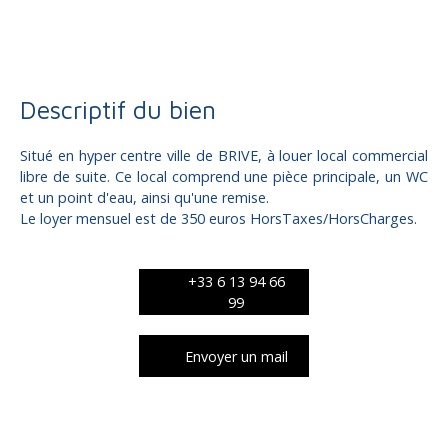
Local commercial à louer, 50 m² - Brive-la-Gaillarde 19100
Descriptif du bien
Situé en hyper centre ville de BRIVE, à louer local commercial
libre de suite. Ce local comprend une pièce principale, un WC
et un point d'eau, ainsi qu'une remise.
Le loyer mensuel est de 350 euros HorsTaxes/HorsCharges.
+33 6 13 94 66
99
Envoyer un mail