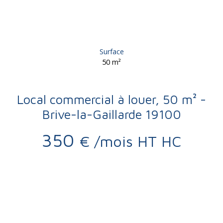
Surface
50
m²
Local commercial à louer, 50 m² -
Brive-la-Gaillarde 19100
350
€ /mois HT HC
Location
Immobilier Pro
Brive-la-Gaillarde 19100