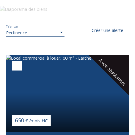
Trier par
Créer une alerte
Pertinence
A voir absolument
650
€ /mois HC