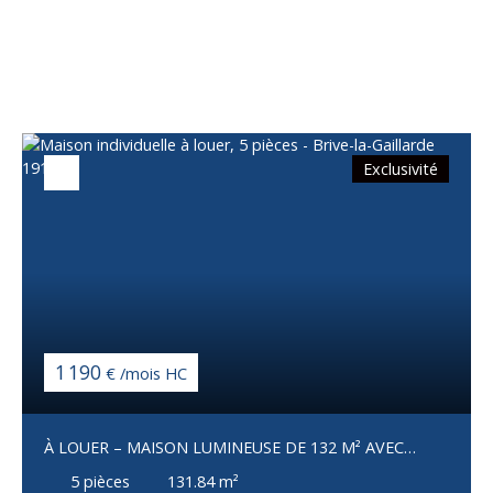
Vous apprécierez
également
Exclusivité
1 190
€ /mois HC
À LOUER – MAISON LUMINEUSE DE 132 M² AVEC
JARDIN, TERRASSES, GARAGE, PANNEAUX SOLAIRES
5
pièces
131.84
m²