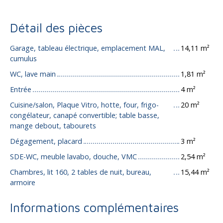
Détail des pièces
Garage, tableau électrique, emplacement MAL,
14,11 m²
cumulus
WC, lave main
1,81 m²
Entrée
4 m²
Cuisine/salon, Plaque Vitro, hotte, four, frigo-
20 m²
congélateur, canapé convertible; table basse,
mange debout, tabourets
Dégagement, placard
3 m²
SDE-WC, meuble lavabo, douche, VMC
2,54 m²
Chambres, lit 160, 2 tables de nuit, bureau,
15,44 m²
armoire
Informations complémentaires