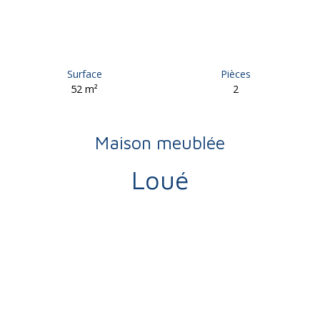
Surface
Pièces
52
m²
2
Maison meublée
Loué
Location
Maison
Brive-la-Gaillarde 19100
Maison à louer, 2 pièces - Brive-la-Gaillarde 19100