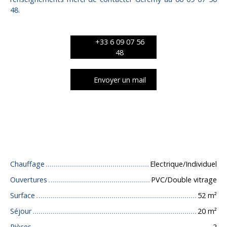
48.
+33 6 09 07 56
48
Envoyer un mail
Caractéristiques techniques
Chauffage
Electrique/Individuel
Ouvertures
PVC/Double vitrage
Surface
52
m²
Séjour
20
m²
Pièces
2