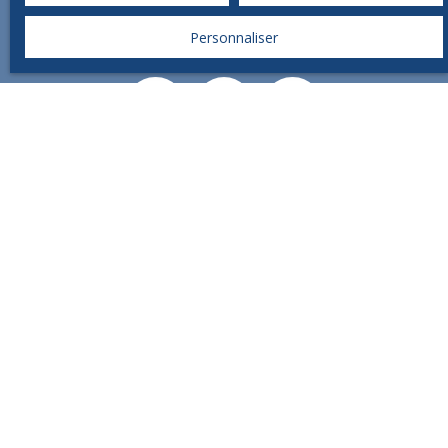
sociaux.
Personnaliser
CONTACT IMMO
Vente appartement Brive-la-Gaillarde (19100)
Vente maison Brive-la-Gaillarde (19100)
Location appartement Brive-la-Gaillarde (19100)
Vente maison Objat (19130)