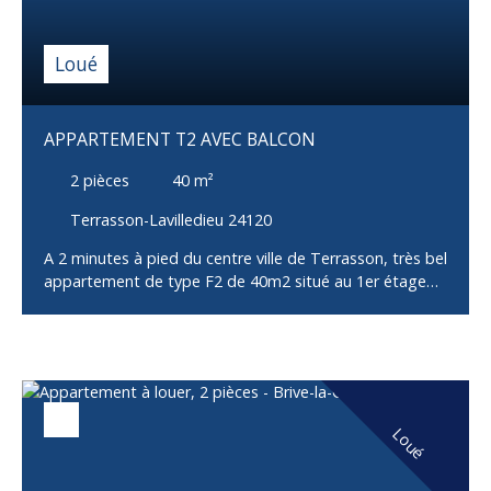
Loué
APPARTEMENT T2 AVEC BALCON
2
pièces
40
m²
Terrasson-Lavilledieu 24120
A 2 minutes à pied du centre ville de Terrasson, très bel
appartement de type F2 de 40m2 situé au 1er étage
d'une résidence sécurisée, comprenant 1 entrée, 1
salon donnant sur un balcon, 1 cuisine aménagée et
équipée, 1 chambre avec placard, 1 salle de bain, 1 WC
indépendant et 1 cave. Stationnement gratuit dans la
rue. Libre De suite. Type de chauffage individuel
électrique; double vitrage; volet roulant; bilan
Loué
énergétique D. Loyer 450€ dont 38€ de charges
(entretien des communs et TEOM). Frais d'agence à la
charge du locataire 412€. Pour plus de renseignements,