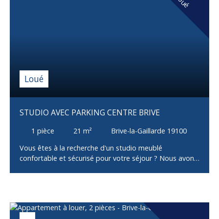
Loué
Bilan énergétique C. Libre De suite. Loyer 700€ CC dont
50€ de charges (provision d'eau, entretien des
communs et TEOM). Frais d'agence à la charge du
locataire 630€. Ne tardez pas à contacter Gérémy pour
le visiter rapidement.
Loué
STUDIO AVEC PARKING CENTRE BRIVE
1
pièce
21
m²
Brive-la-Gaillarde 19100
Vous êtes à la recherche d'un studio meublé
confortable et sécurisé pour votre séjour ? Nous avons
l'endroit idéal pour vous ! Situé Avenue Edouard Hériot
, à proximité des commerces et des écoles. Venez
découvrir ce studio aménagé et équipé d'une
kitchenette (plaque vitro, hotte, réfrigérateur) ouverte
sur la pièce à vire (table, chaises, bureau, penderie et