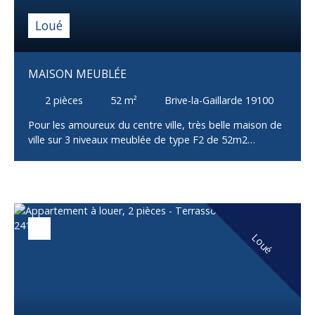
Loué
MAISON MEUBLÉE
2
pièces
52
m²
Brive-la-Gaillarde 19100
Pour les amoureux du centre ville, très belle maison de
ville sur 3 niveaux meublée de type F2 de 52m2
comprenant 1 entrée, 1 cuisine aménagée et équipée
(plaque vitrocéramique, four, hotte aspirante, frigo
avec congélateur et machine à laver) ouverte sur le
salon, 1 chambre, 1 salle d'eau-WC, 1 WC indépendant
et 1 garage. Type de chauffage: individuel électrique;
Double vitrage PVC; Volet bois; Bilan énergétique F.
Loué
Loyer 690€ dont 10€ de charges (TEOM). Frais
d'agence à la charge du locataire 552€. Libre Début de
suite. A visiter rapidement. Pour plus de
renseignements merci de contacter Gérémy au 06 09
07 56 48.