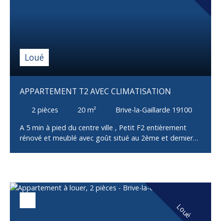
n'hésitez pas à contacter Gérémy au 06 09 07 56 48.
Loué
APPARTEMENT T2 AVEC CLIMATISATION
2
pièces
20
m²
Brive-la-Gaillarde 19100
A 5 min à pied du centre ville , Petit F2 entièrement
rénové et meublé avec goût situé au 2ème et dernier
étage comprenant 1 cuisine aménagée et équipée
(plaque vitrocéramique, four, hotte aspirante, machine
à laver et frigo) ouverte sur le salon, 1 chambre, 1 salle
d'eau, 1 dressing et 1 WC indépendant. Type de
chauffage: individuel électrique (climatisation
réversible); Double vitrage PVC; Volet roulant PVC; Bilan
Loué
énergétique D. Loyer 570€ dont 50€ de charges
(provision d'eau, internet, entretien annuel de la