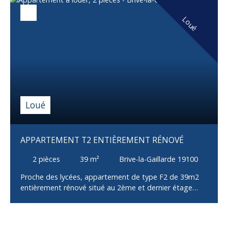
d'eau -WC avec machine à laver. Type de chauffage :
individuel électrique; double vitrage; volet roulant
Loué
électrique. Bilan énergétique E. Libre début juillet. Loyer
: 500€ CC dont 10€ de charges (TEOM). Idéal pour un
étudiant. Ne tardez pas a contacter Gérémy au 06 09
07 56 48.
Loué
APPARTEMENT T2 ENTIÈREMENT RÉNOVÉ
2
pièces
39
m²
Brive-la-Gaillarde 19100
Proche des lycées, appartement de type F2 de 39m2
entièrement rénové situé au 2ème et dernier étage
d'un petit immeuble sécurisé comprenant 1 cuisine
aménagée et équipée (plaque induction, four et hotte
aspirante) ouverte sur le salon, 1 chambre, 1 salle d'eau