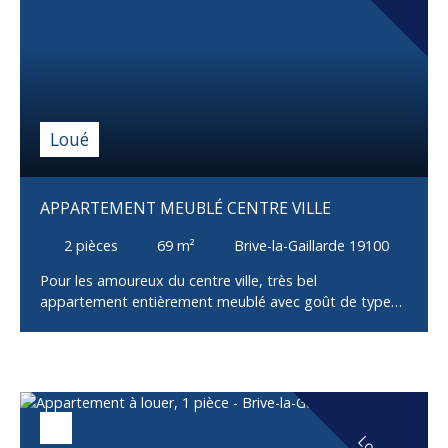
climatisation et TEOM). Frais d'agence à la charge du
locataire 210€. Libre fin juillet 2026. Ne tardez pas à
contacter Gérémy pour visiter l'appartement
rapidement.
Loué
APPARTEMENT MEUBLÉ CENTRE VILLE
2
pièces
69
m²
Brive-la-Gaillarde 19100
Pour les amoureux du centre ville, très bel
appartement entièrement meublé avec goût de type
F2 situé au 3ème et dernier étage d'un petit immeuble
comprenant 1 entrée, 1 cuisine aménagée et équipée
(plaque gaz, four, frigo-congélateur, machine à laver et
lave-vaisselle) ouverte sur le salon, 1 chambre, 1
dressing, 1 salle d'eau et 1 WC indépendant. Type de
chauffage : individuel gaz de ville; double vitrage PVC;