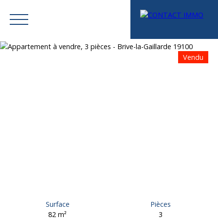
Vendu
Menu
Mes favoris
Espace vendeur
Estimation
Surface
Pièces
82
m²
3