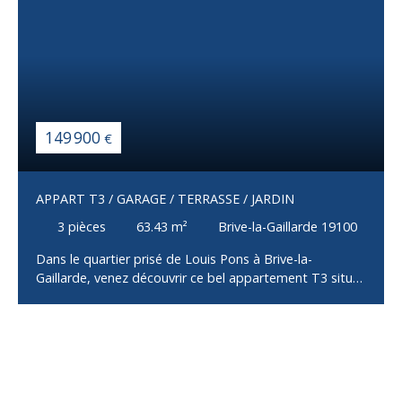
149 900
€
APPART T3 / GARAGE / TERRASSE / JARDIN
3
pièces
63.43
m²
Brive-la-Gaillarde 19100
Dans le quartier prisé de Louis Pons à Brive-la-
Gaillarde, venez découvrir ce bel appartement T3 situé
au 1er étage d’un petit immeuble de seulement trois
logements. Idéalement situé, dans un environnement
calme et à proximité immédiate des commerces,
écoles et transports, ce bien offre un cadre de vie
agréable et fonctionnel. L’appartement se compose
d’une entrée desservant une pièce de vie lumineuse