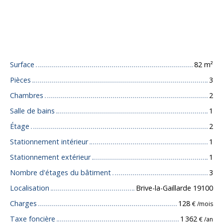
Caractéristiques techniques
Surface
82
m²
Pièces
3
Chambres
2
Salle de bains
1
Étage
2
Stationnement intérieur
1
Stationnement extérieur
1
Nombre d'étages du bâtiment
3
Localisation
Brive-la-Gaillarde 19100
Charges
128
€ /mois
Taxe foncière
1 362
€ /an