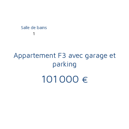
Salle de bains
1
Appartement F3 avec garage et
parking
101 000
€
Vente
Appartement
Brive-la-Gaillarde 19100
Appartement à vendre, 3 pièces - Brive-la-Gaillarde 19100