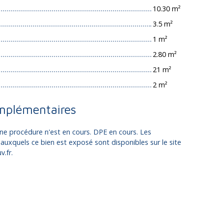
10.30 m²
3.5 m²
1 m²
2.80 m²
21 m²
2 m²
mplémentaires
ne procédure n'est en cours. DPE en cours. Les
 auxquels ce bien est exposé sont disponibles sur le site
.fr.