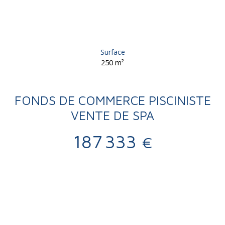
Surface
250
m²
FONDS DE COMMERCE PISCINISTE
VENTE DE SPA
187 333
€
Vente
Fonds de commerce
Brive-la-Gaillarde 19100