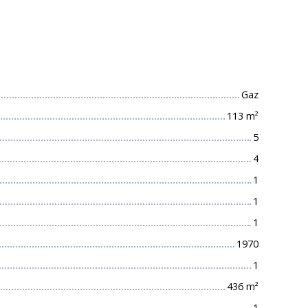
 techniques
Gaz
113
m²
5
4
1
1
1
1970
1
436
m²
1