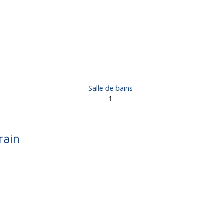
Salle de bains
1
rain
 pièces - Brive-la-Gaillarde 19100