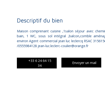
Descriptif du bien
Maison comprenant cuisine ,1salon séjour avec chemi
bain, 1 WC, sous sol intégral ,balcon,comble aména
environ Agent commercial jean luc leclercq RSAC 315
/0555984128 jean-luc.leclerc-coulier@orange.fr
+33 6 24 64 15
Envoyer un mail
34