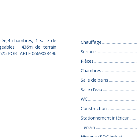
Caractéristiques
née,4 chambres, 1 salle de
Chauffage
geables , 436m de terrain
Surface
615625 PORTABLE 0669038496
Pièces
Chambres
Salle de bains
Salle d'eau
WC
Construction
Stationnement intérieur
Terrain
Niveaux (RDC inclus)