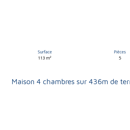
Surface
Pièces
113
m²
5
Maison 4 chambres sur 436m de ter
Retour
Vente
Maison
Brive-la-Gaillarde 19100
Maison à vendre, 5