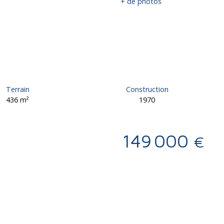
+ de photos
Terrain
Construction
436
m²
1970
149 000
€
Calculatrice
Ajouter aux favoris
Imprimer