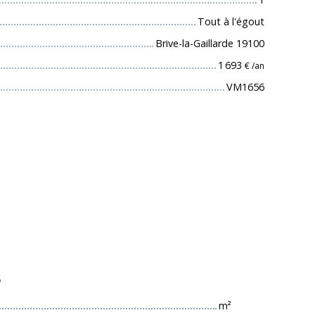
Tout à l'égout
Brive-la-Gaillarde 19100
1 693
€ /an
VM1656
s
m²