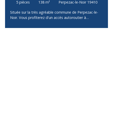
5
pièces
138
m²
Perpezac-le-Noir 19410
Située sur la très agréable commune de Perpezac-le-
Noir. Vous profiterez d'un accès autoroutier à
proximité immédiate ainsi que de l'ensemble des
commodités (commerces, écoles, services), offrant un
cadre de vie pratique et recherché. Cette propriété se
compose d'une maison principale ainsi que de deux
appartements, dont un totalement indépendant,
offrant de nombreuses possibilités : habitation
familiale, investissement locatif, activité professionnelle
ou accueil de proches. La maison principale se
compose d'une entrée desservant une cuisine
indépendante, un salon/séjour lumineux, deux
chambres, une salle d'eau et un WC indépendant. Son
véritable atout est sa vaste véranda d'environ 50 m²,
idéale pour profiter d'un espace de vie supplémentaire
en toute saison. En partie semi-enterrée, la maison
dispose également d'un sous-sol comprenant un
garage, une buanderie ainsi qu'un premier
appartement composé d'une pièce de vie, d'une
chambre, d'une salle d'eau et d'un WC. Un second