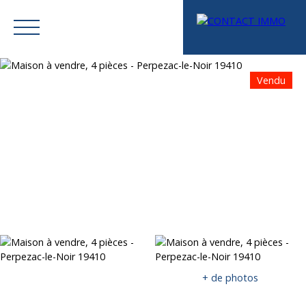
Vendu
Menu
Mes favoris
Espace vendeur
Estimation
+ de photos