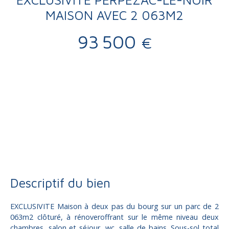
MAISON AVEC 2 063M2
93 500
€
Vente
Maison
Perpezac-le-Noir 19410
Maison à vendre, 4 pièces - Perpezac-le-Noir 19410
Descriptif du bien
EXCLUSIVITE Maison à deux pas du bourg sur un parc de 2
063m2 clôturé, à rénoveroffrant sur le même niveau deux
chambres, salon et séjour, wc, salle de bains. Sous-sol total