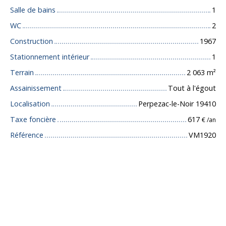
Salle de bains
1
WC
2
Construction
1967
Stationnement intérieur
1
Terrain
2 063
m²
Assainissement
Tout à l'égout
Localisation
Perpezac-le-Noir 19410
Taxe foncière
617
€ /an
Référence
VM1920