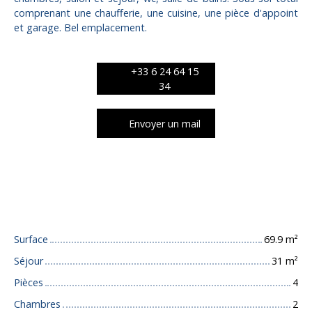
comprenant une chaufferie, une cuisine, une pièce d'appoint
et garage. Bel emplacement.
+33 6 24 64 15
34
Envoyer un mail
Caractéristiques techniques
Surface
69.9
m²
Séjour
31
m²
Pièces
4
Chambres
2