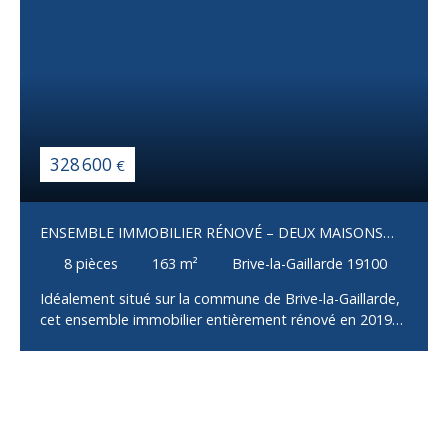
328 600
€
ENSEMBLE IMMOBILIER RÉNOVÉ – DEUX MAISONS
INDÉPENDANTES – BRIVE-LA-GAILLARDE
8
pièces
163
m²
Brive-la-Gaillarde 19100
Idéalement situé sur la commune de Brive-la-Gaillarde,
cet ensemble immobilier entièrement rénové en 2019
se compose de deux maisons indépendantes
implantées sur une parcelle de 690 m² avec jardin et
puits, sans aucun travaux à prévoir. La maison
principale, d'environ 100 m², offre un salon, une cuisine
aménagée et équipée ouvrant sur une terrasse de 25
m², deux chambres et une salle d'eau avec WC. Son