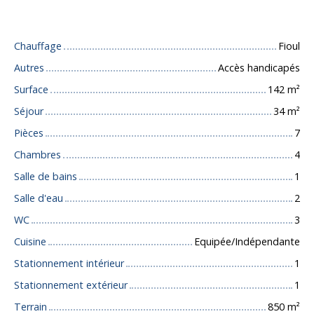
Caractéristiques techniques
Chauffage
Fioul
Autres
Accès handicapés
Surface
142
m²
Séjour
34
m²
Pièces
7
Chambres
4
Salle de bains
1
Salle d'eau
2
WC
3
Cuisine
Equipée/Indépendante
Stationnement intérieur
1
Stationnement extérieur
1
Terrain
850
m²