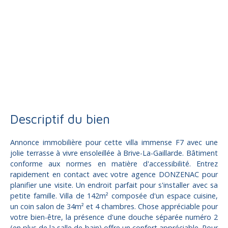
Vente
Maison
Brive-la-Gaillarde 19100
Maison à vendre, 7 pièces - Brive-la-Gaillarde 19100
Descriptif du bien
Annonce immobilière pour cette villa immense F7 avec une
jolie terrasse à vivre ensoleillée à Brive-La-Gaillarde. Bâtiment
conforme aux normes en matière d'accessibilité. Entrez
rapidement en contact avec votre agence DONZENAC pour
planifier une visite. Un endroit parfait pour s'installer avec sa
petite famille. Villa de 142m² composée d'un espace cuisine,
un coin salon de 34m² et 4 chambres. Chose appréciable pour
votre bien-être, la présence d'une douche séparée numéro 2
(en plus de la salle de bain) offre un confort appréciable. Pour