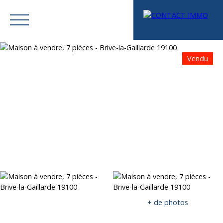
Vendu
Menu
Mes favoris
Espace vendeur
Estimation
+ de photos