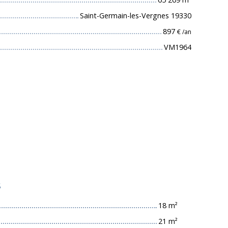
Saint-Germain-les-Vergnes 19330
897
€ /an
VM1964
s
18 m²
21 m²