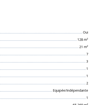
 techniques
Oui
128
m²
21
m²
7
3
1
1
2
Equipée/Indépendante
1
65 269
m²