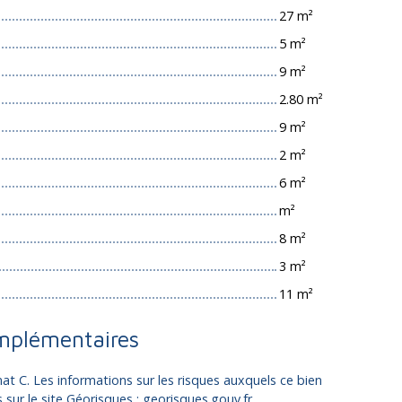
27 m²
5 m²
9 m²
2.80 m²
9 m²
2 m²
6 m²
m²
8 m²
3 m²
11 m²
mplémentaires
mat C. Les informations sur les risques auxquels ce bien
sur le site Géorisques : georisques.gouv.fr.