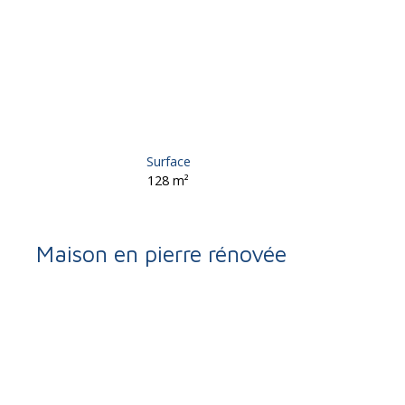
Surface
128
m²
Maison en pierre rénovée
Retour
Vente
Maison
Saint-Germain-les-Vergnes 19330
Maison 