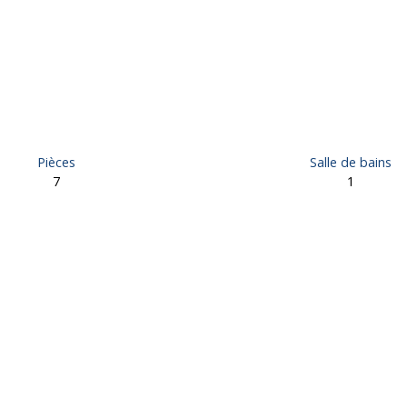
Pièces
Salle de bains
7
1
à vendre, 7 pièces - Saint-Germain-les-Vergnes 19330