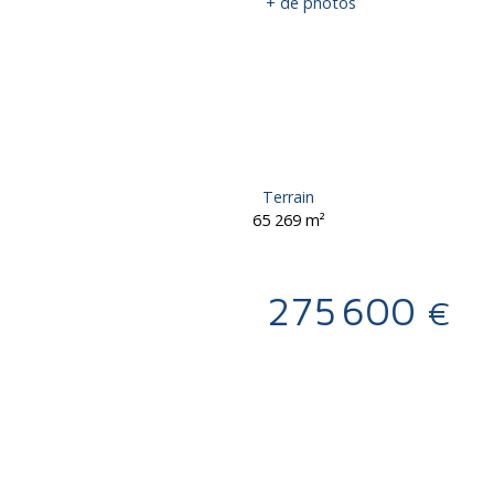
+ de photos
Terrain
65 269
m²
275 600
€
Calculatrice
Ajouter aux favoris
Imprimer