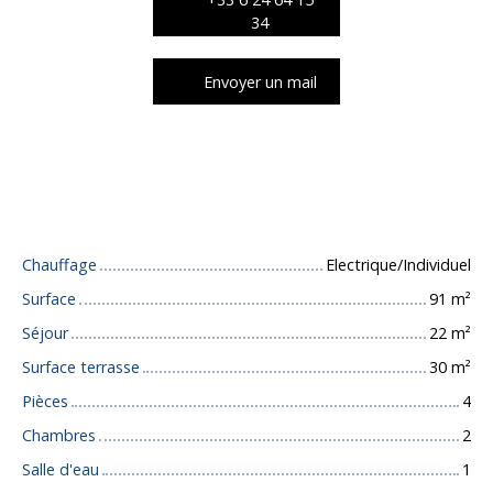
34
Envoyer un mail
Caractéristiques techniques
Chauffage
Electrique/Individuel
Surface
91
m²
Séjour
22
m²
Surface terrasse
30
m²
Pièces
4
Chambres
2
Salle d'eau
1