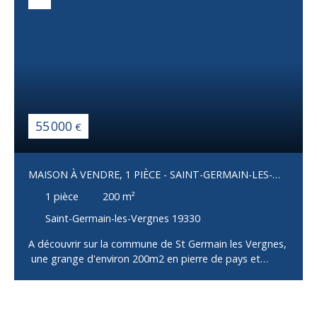
55 000
€
MAISON À VENDRE, 1 PIÈCE - SAINT-GERMAIN-LES-
VERGNES 19330
1
pièce
200
m²
Saint-Germain-les-Vergnes 19330
A découvrir sur la commune de St Germain les Vergnes,
une grange d'environ 200m2 en pierre de pays et
couverte en ardoise transformable en habitation. CU en
cours. Terrain autour d'environ 900m2