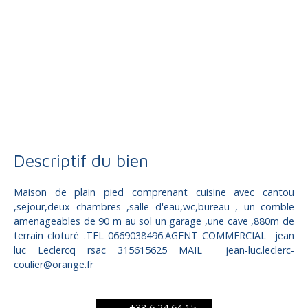
Vente
Maison
Saint-Germain-les-Vergnes 19330
Maison à vendre, 4 pièces - Saint-Germain-les-Vergnes 19330
Descriptif du bien
Maison de plain pied comprenant cuisine avec cantou
,sejour,deux chambres ,salle d'eau,wc,bureau , un comble
amenageables de 90 m au sol un garage ,une cave ,880m de
terrain cloturé .TEL 0669038496.AGENT COMMERCIAL jean
luc Leclercq rsac 315615625 MAIL jean-luc.leclerc-
coulier@orange.fr
+33 6 24 64 15