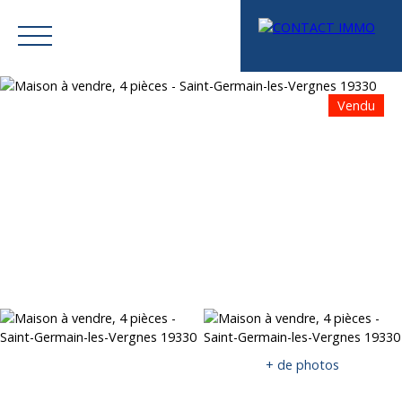
Vendu
Menu
Mes favoris
Espace vendeur
Estimation
+ de photos