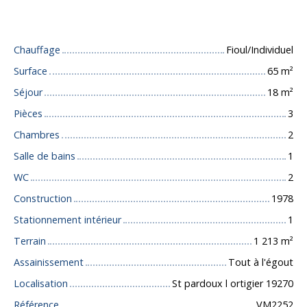
Caractéristiques techniques
Chauffage
Fioul/Individuel
Surface
65
m²
Séjour
18
m²
Pièces
3
Chambres
2
Salle de bains
1
WC
2
Construction
1978
Stationnement intérieur
1
Terrain
1 213
m²
Assainissement
Tout à l'égout
Localisation
St pardoux l ortigier 19270
Référence
VM2252