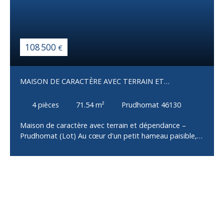
108 500
€
MAISON DE CARACTÈRE AVEC TERRAIN ET
DÉPENDANCE – PRUDHOMAT (LOT)
4
pièces
71.54
m²
Prudhomat 46130
Maison de caractère avec terrain et dépendance –
Prudhomat (Lot) Au cœur d'un petit hameau paisible,
dans un environnement privilégié à proximité du
château de Castelnau-Bretenoux, de Loubressac et de
Carennac, découvrez cette charmante maison
mitoyenne en pierre offrant un cadre de vie
authentique et plein de caractère. Édifiée sur cave,
cette maison développe une surface habitable de 71,54
m² et bénéficie d'un agréable terrain de 1 249 m².
L'habitation se compose d'une entrée desservant une