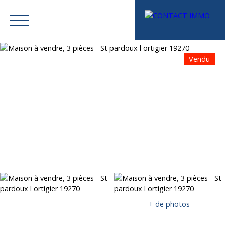
Vendu
Menu
Mes favoris
Espace vendeur
Estimation
+ de photos