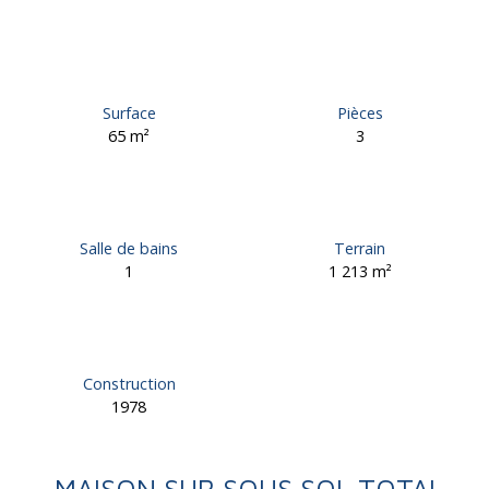
Surface
Pièces
65
m²
3
Salle de bains
Terrain
1
1 213
m²
Construction
1978
MAISON SUR SOUS SOL TOTAL