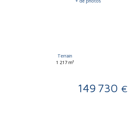
+ de photos
Terrain
1 217
m²
149 730
€
Calculatrice
Ajouter aux favoris
Imprimer