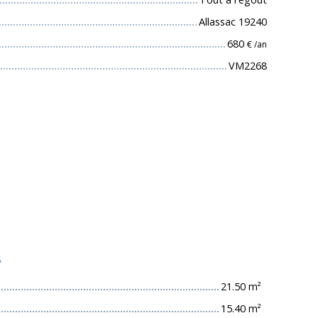
Allassac 19240
680
€ /an
VM2268
s
21.50 m²
15.40 m²