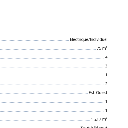
 techniques
Electrique/Individuel
75
m²
4
3
1
2
Est-Ouest
1
1
1 217
m²
Tout à l'égout