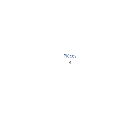
Pièces
4
- Allassac 19240