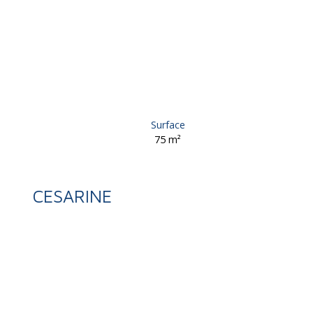
Surface
75
m²
CESARINE
Retour
Vente
Maison
Allassac 19240
Maison à vendre, 4 pièces 