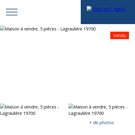
Vendu
Menu
Mes favoris
Espace vendeur
Estimation
+ de photos