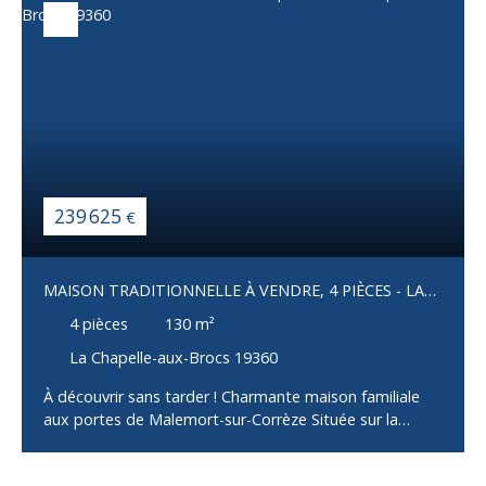
239 625
€
MAISON TRADITIONNELLE À VENDRE, 4 PIÈCES - LA
CHAPELLE-AUX-BROCS 19360
4
pièces
130
m²
La Chapelle-aux-Brocs 19360
À découvrir sans tarder ! Charmante maison familiale
aux portes de Malemort-sur-Corrèze Située sur la
commune de La Chapelle-aux-Brocs, à seulement deux
pas de Malemort-sur-Corrèze, cette agréable maison