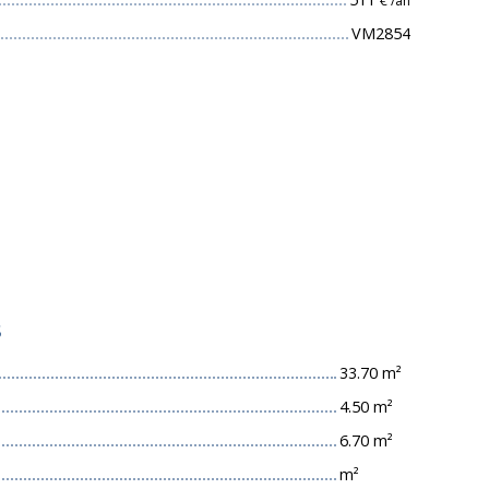
€ /an
VM2854
s
33.70 m²
4.50 m²
6.70 m²
m²