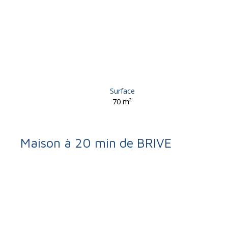
Surface
70
m²
Maison à 20 min de BRIVE
Retour
Vente
Maison
Saint-Hilaire-Peyroux 19560
Maison à vend