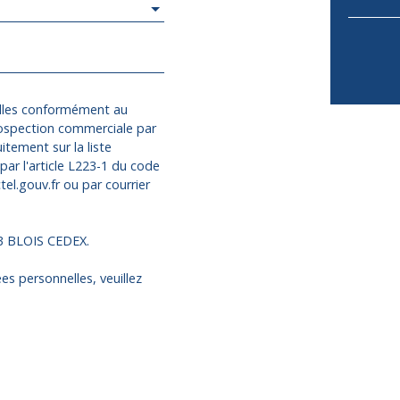
elles conformément au
rospection commerciale par
itement sur la liste
ar l'article L223-1 du code
el.gouv.fr ou par courrier
13 BLOIS CEDEX.
es personnelles, veuillez