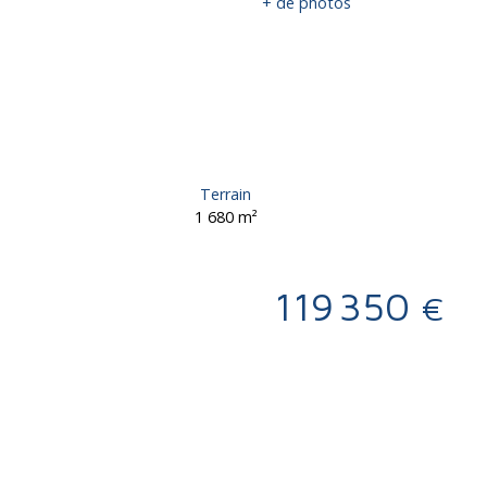
+ de photos
Terrain
1 680
m²
119 350
€
Calculatrice
Ajouter aux favoris
Imprimer