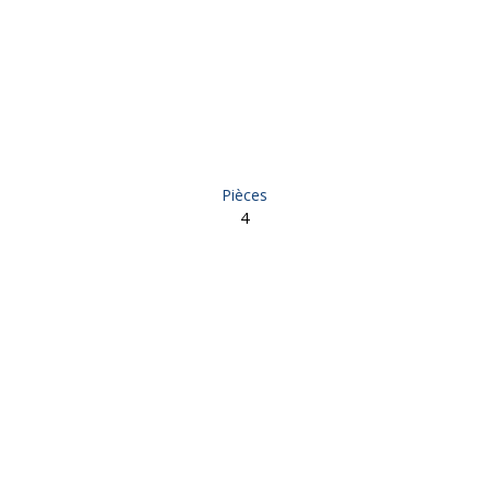
Pièces
4
re, 4 pièces - Saint-Hilaire-Peyroux 19560