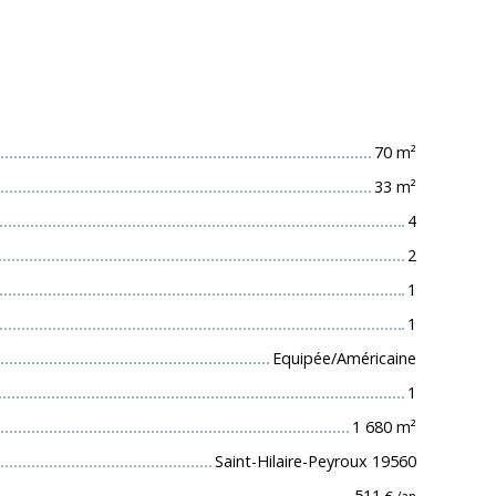
 techniques
70
m²
33
m²
4
2
1
1
Equipée/Américaine
1
1 680
m²
Saint-Hilaire-Peyroux 19560
511