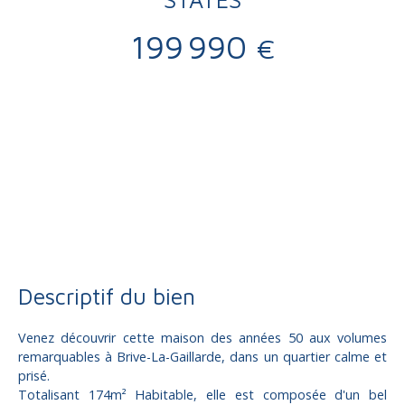
199 990
€
Vente
Maison
Brive-la-Gaillarde 19100
Maison à vendre, 6 pièces - Brive-la-Gaillarde 19100
Descriptif du bien
Venez découvrir cette maison des années 50 aux volumes
remarquables à Brive-La-Gaillarde, dans un quartier calme et
prisé.
Totalisant 174m² Habitable, elle est composée d'un bel