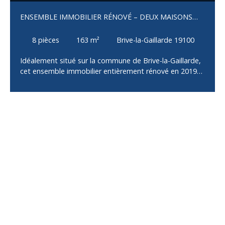
ENSEMBLE IMMOBILIER RÉNOVÉ – DEUX MAISONS
INDÉPENDANTES – BRIVE-LA-GAILLARDE
8
pièces
163
m²
Brive-la-Gaillarde 19100
Idéalement situé sur la commune de Brive-la-Gaillarde,
cet ensemble immobilier entièrement rénové en 2019
se compose de deux maisons indépendantes
implantées sur une parcelle de 690 m² avec jardin et
puits, sans aucun travaux à prévoir. La maison
principale, d'environ 100 m², offre un salon, une cuisine
aménagée et équipée ouvrant sur une terrasse de 25
m², deux chambres et une salle d'eau avec WC. Son
sous-sol entièrement aménagé comprend un grand
dressing, un bureau, une vaste pièce de 27 m² pouvant
faire office de chambre ou de suite parentale avec sa
salle d'eau privative, une buanderie. Un garage
complète ce bien. En façade, la seconde maison en
pierre, couverte en ardoise, développe environ 63 m².
Elle se compose d'un salon, d'une cuisine, d'une
chambre et d'une salle d'eau avec WC. Son sous-sol