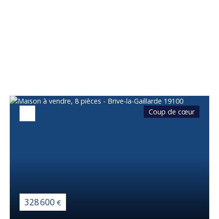
Vous apprécierez
également
Coup de cœur
328 600
€