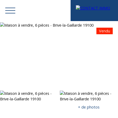
Vendu
Menu
Mes favoris
Espace vendeur
Estimation
+ de photos