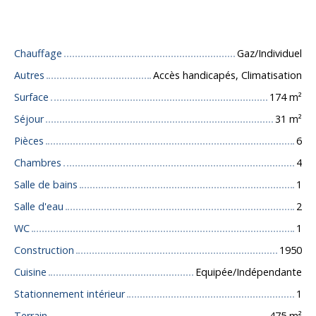
Caractéristiques techniques
Chauffage
Gaz/Individuel
Autres
Accès handicapés, Climatisation
Surface
174
m²
Séjour
31
m²
Pièces
6
Chambres
4
Salle de bains
1
Salle d'eau
2
WC
1
Construction
1950
Cuisine
Equipée/Indépendante
Stationnement intérieur
1
Terrain
475
m²