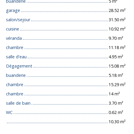
buanderie
5 m²
garage
28.52 m²
salon/sejour
31.50 m²
cuisine
10.92 m²
véranda
9.70 m²
chambre
11.18 m²
salle d'eau
4.95 m²
Dégagement
15.08 m²
buanderie
5.18 m²
chambre
15.29 m²
chambre
14 m²
salle de bain
3.70 m²
WC
0.62 m²
10.30 m²