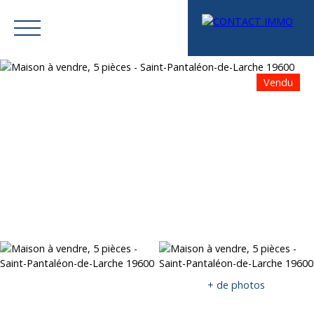
Vendu
Menu
Mes favoris
Espace vendeur
Estimation
+ de photos