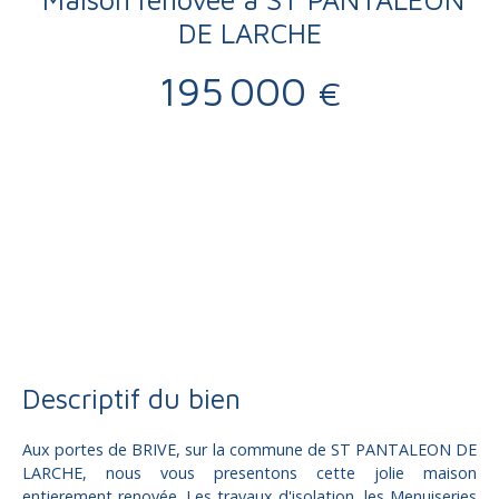
DE LARCHE
195 000
€
Vente
Maison
Saint-Pantaléon-de-Larche 19600
Maison à vendre, 5 pièces - Saint-Pantaléon-de-Larche 19600
Descriptif du bien
Aux portes de BRIVE, sur la commune de ST PANTALEON DE
LARCHE, nous vous presentons cette jolie maison
entierement renovée. Les travaux d'isolation, les Menuiseries