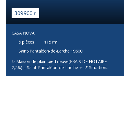
309 900
€
CASA NOVA
5
pièces
115
m²
Saint-Pantaléon-de-Larche 19600
✨ Maison de plain pied neuve(FRAIS DE NOTAIRE
2,5%) – Saint-Pantaléon-de-Larche ✨ 📍 Situation
idéale : Proche commerces, école et
collègeEnvironnement pratique et agréable pour la vie
quotidienne🏡 La maison (construction 2024) :Entrée
avec porche accueillantGrande pièce de vie traversante
de 51 m², très lumineuse, ouverte sur la terrasse
couverteTrois chambres, dont :1 suite parentale avec
dressing et salle d’eau privative2 chambres
confortables et lumineusesSalle de bains
supplémentaire moderneWC indépendantCellier
attenant pratique pour le rangementGarage de 24 m²