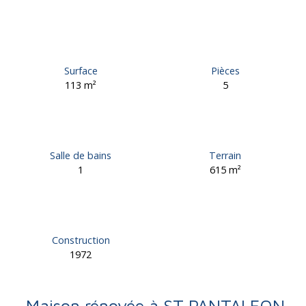
Surface
Pièces
113
m²
5
Salle de bains
Terrain
1
615
m²
Construction
1972
Maison rénovée à ST PANTALEON