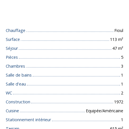
Caractéristiques techniques
Chauffage
Fioul
Surface
113
m²
Séjour
47
m²
Pièces
5
Chambres
3
Salle de bains
1
Salle d'eau
1
WC
2
Construction
1972
Cuisine
Equipée/Américaine
Stationnement intérieur
1
Terrain
615
m²