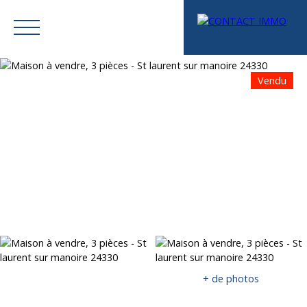
Vendu
Menu
Mes favoris
Espace vendeur
Estimation
+ de photos