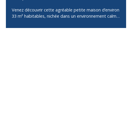
Venez découvrir cette agréable petite maison d’environ
33 m² habitables, nichée dans un environnement calme
et verdoyant, au cœur de la campagne entre Cornil et
Saint-Hilaire-Peyroux. Entièrement restauré en 2021, ce
bien offre un cadre de vie paisible, idéal pour un pied-à-
terre ou un projet de location. La maison se compose
d’une pièce de vie lumineuse avec cuisine ouverte sur la
salle à manger, d’un salon indépendant ainsi que d’une
salle d’eau avec WC. À l’extérieur, vous profiterez d’un
magnifique parc arboré d’environ 1 189 m², offrant un
véritable écrin de nature et de tranquillité. Deux places
de stationnement privatives situées devant la maison
complètent ce bien. Un bien rare, alliant charme, calme
et confort, dans un environnement préservé à
seulement quelques minutes des commodités.