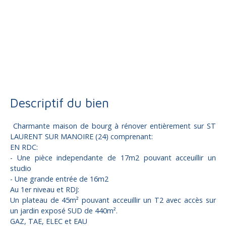
Vente
Maison
Maison à vendre, 3 pièces - St laurent sur manoire 24330
Descriptif du bien
Charmante maison de bourg à rénover entièrement sur ST
LAURENT SUR MANOIRE (24) comprenant:
EN RDC:
- Une pièce independante de 17m2 pouvant acceuillir un
studio
- Une grande entrée de 16m2
Au 1er niveau et RDJ:
Un plateau de 45m² pouvant acceuillir un T2 avec accès sur
un jardin exposé SUD de 440m².
GAZ, TAE, ELEC et EAU