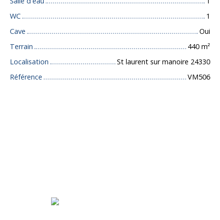
Salle d'eau
1
WC
1
Cave
Oui
Terrain
440
m²
Localisation
St laurent sur manoire 24330
Référence
VM506