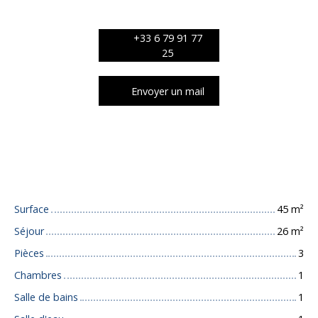
+33 6 79 91 77
25
Envoyer un mail
Caractéristiques techniques
Surface
45
m²
Séjour
26
m²
Pièces
3
Chambres
1
Salle de bains
1