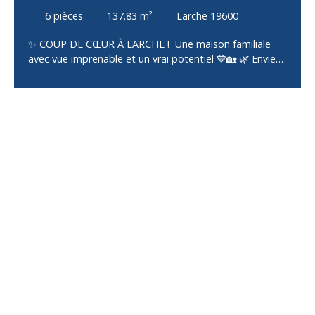
6
pièces
137.83
m²
Larche 19600
✨ COUP DE CŒUR À LARCHE ! Une maison familiale
avec vue imprenable et un vrai potentiel 💙🏡 🌿 Envie
d'espace, de confort et d'un cadre de vie privilégié ?
Cette belle maison construite en 1981, d'environ 137
m² habitables, n'attend plus que vous ! Implantée sur
un magnifique terrain arboré de 1 895 m², elle offre une
vue dégagée, une exposition idéale et un
environnement paisible où il fait bon vivre. 🏠 Un
espace de vie pensé pour toute la famille Dès l'entrée,
vous serez séduits par ses beaux volumes et sa
luminosité : ✨ Entrée avec placard 🔥 Salon/séjour
chaleureux avec poêle à granulés ouvrant sur un balcon
avec une vue exceptionnelle 🍽️ Cuisine aménagée et
équipée, entièrement rénovée en 2021 🛏️ 3 chambres
avec placards 🚿 Salle d’eau fonctionnelle avec douche
à l’italienne 🚽 WC indépendant 💰 Un véritable atout :
un T2 indépendant ! Au rez-de-jardin, découvrez un
appartement T2 avec entrée indépendante avec
placards, comprenant : 🛋️ Un séjour avec cuisine