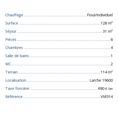
Caractéristiques techniques
Chauffage
Fioul/Individuel
Surface
128
m²
Séjour
31
m²
Pièces
6
Chambres
4
Salle de bains
1
WC
2
Terrain
114
m²
Localisation
Larche 19600
Taxe foncière
690
€ /an
Référence
VM514