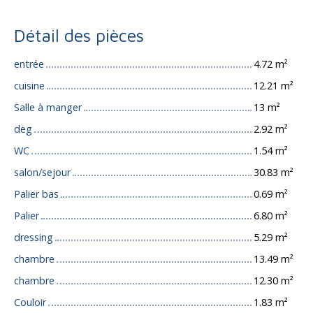
Détail des pièces
entrée
4.72 m²
cuisine
12.21 m²
Salle à manger
13 m²
deg
2.92 m²
WC
1.54 m²
salon/sejour
30.83 m²
Palier bas
0.69 m²
Palier
6.80 m²
dressing
5.29 m²
chambre
13.49 m²
chambre
12.30 m²
Couloir
1.83 m²