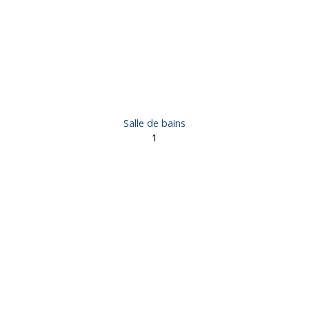
Salle de bains
1
 Cublac 19520