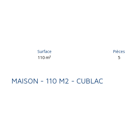
Surface
Pièces
110
m²
5
MAISON - 110 M2 - CUBLAC
Retour
Vente
Maison
Cublac 19520
Maison à vendre, 5 pièces -