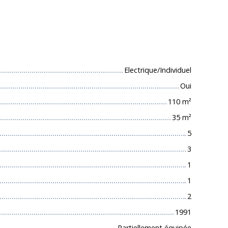
 techniques
Electrique/Individuel
Oui
110
m²
35
m²
5
3
1
1
2
1991
Partiellement équipée