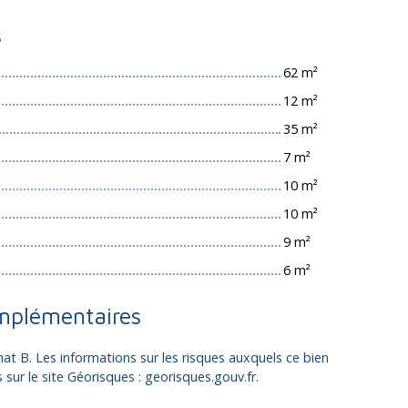
s
62 m²
12 m²
35 m²
7 m²
10 m²
10 m²
9 m²
6 m²
mplémentaires
mat B. Les informations sur les risques auxquels ce bien
sur le site Géorisques : georisques.gouv.fr.