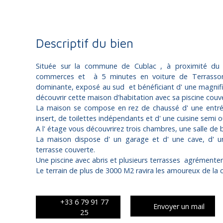
Descriptif du bien
Située sur la commune de Cublac , à proximité du 
commerces et à 5 minutes en voiture de Terrasson L
dominante, exposé au sud et bénéficiant d' une magnifiq
découvrir cette maison d'habitation avec sa piscine couv
La maison se compose en rez de chaussé d' une entré
insert, de toilettes indépendants et d' une cuisine semi o
A l' étage vous découvrirez trois chambres, une salle de b
La maison dispose d' un garage et d' une cave, d' un
terrasse couverte.
Une piscine avec abris et plusieurs terrasses agrémentent
Le terrain de plus de 3000 M2 ravira les amoureux de la c
+33 6 79 91 77
Envoyer un mail
25