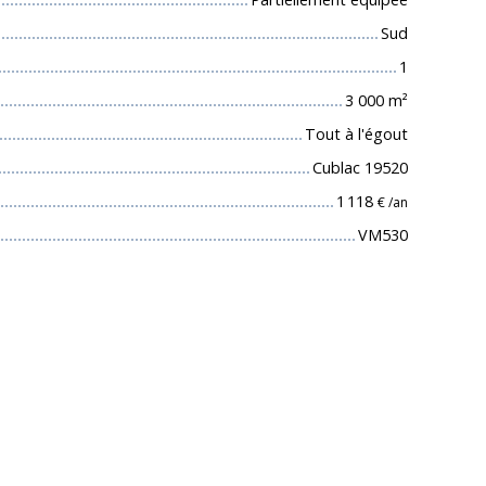
Sud
1
3 000
m²
Tout à l'égout
Cublac 19520
1 118
€ /an
VM530