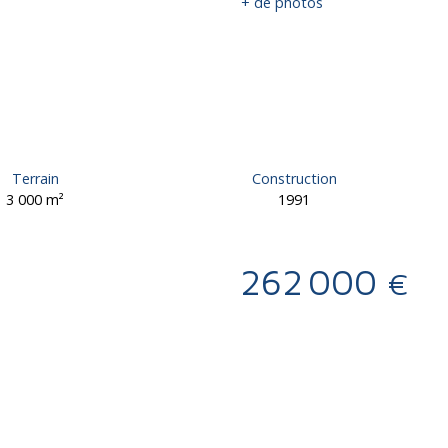
+ de photos
Terrain
Construction
3 000
m²
1991
262 000
€
Calculatrice
Ajouter aux favoris
Imprimer