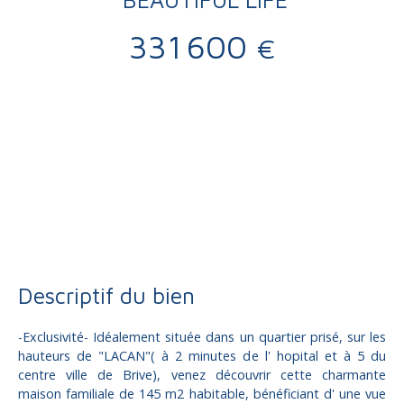
331 600
€
Vente
Maison
Maison à vendre, 7 pièces - Malemort sur correze 19360
Descriptif du bien
-Exclusivité- Idéalement située dans un quartier prisé, sur les
hauteurs de "LACAN"( à 2 minutes de l' hopital et à 5 du
centre ville de Brive), venez découvrir cette charmante
maison familiale de 145 m2 habitable, bénéficiant d' une vue