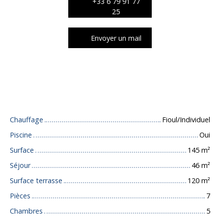
+33 6 79 91 77
25
Envoyer un mail
Caractéristiques techniques
Chauffage
Fioul/Individuel
Piscine
Oui
Surface
145
m²
Séjour
46
m²
Surface terrasse
120
m²
Pièces
7
Chambres
5