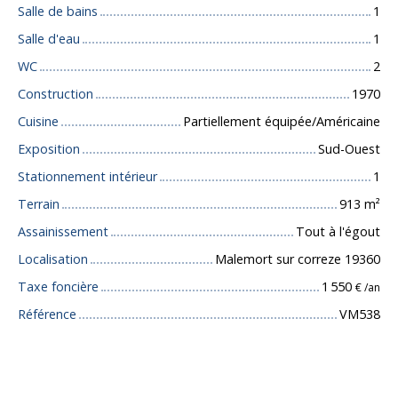
Salle de bains
1
Salle d'eau
1
WC
2
Construction
1970
Cuisine
Partiellement équipée/Américaine
Exposition
Sud-Ouest
Stationnement intérieur
1
Terrain
913
m²
Assainissement
Tout à l'égout
Localisation
Malemort sur correze 19360
Taxe foncière
1 550
€ /an
Référence
VM538