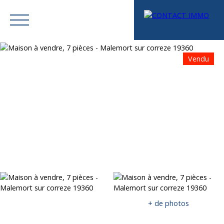
Vendu
Menu
Mes favoris
Espace vendeur
Estimation
+ de photos