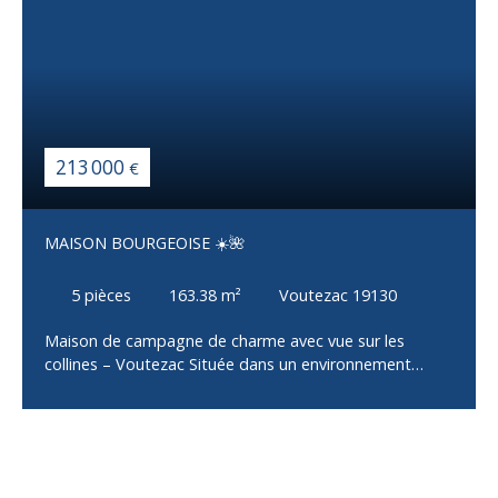
213 000
€
MAISON BOURGEOISE ☀️🌺
5
pièces
163.38
m²
Voutezac 19130
Maison de campagne de charme avec vue sur les
collines – Voutezac Située dans un environnement
paisible et verdoyant sur la commune de Voutezac,
cette belle maison de campagne de 148 m² offre un
cadre de vie authentique, au cœur d’un écrin de nature.
Cette demeure typique du secteur séduit par son
charme, son ambiance chaleureuse et son terrain