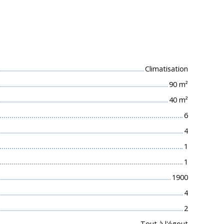
 techniques
Climatisation
90
m²
40
m²
6
4
1
1
1900
4
2
Tout à l'égout