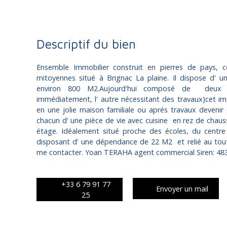
Descriptif du bien
Ensemble Immobilier construit en pierres de pays,
mitoyennes situé à Brignac La plaine. Il dispose d' u
environ 800 M2.Aujourd'hui composé de deux l
immédiatement, l' autre nécessitant des travaux)cet i
en une jolie maison familiale ou aprés travaux deven
chacun d' une pièce de vie avec cuisine en rez de chaus
étage. Idéalement situé proche des écoles, du centr
disposant d' une dépendance de 22 M2 et relié au tout 
me contacter. Yoan TERAHA agent commercial Siren: 48
+33 6 79 91 77
Envoyer un mail
25