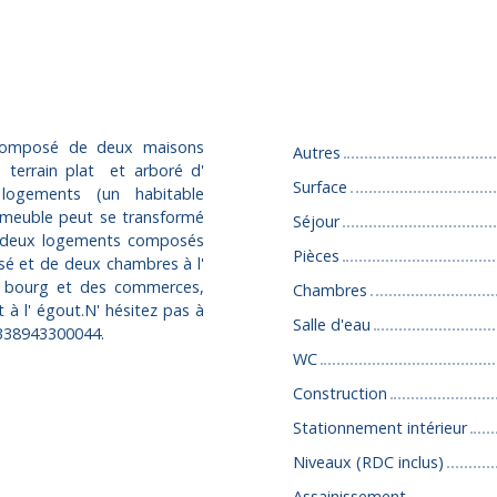
Caractéristiques
 composé de deux maisons
Autres
n terrain plat et arboré d'
Surface
ogements (un habitable
mmeuble peut se transformé
Séjour
ir deux logements composés
Pièces
sé et de deux chambres à l'
e bourg et des commerces,
Chambres
à l' égout.N' hésitez pas à
Salle d'eau
338943300044.
WC
Construction
Stationnement intérieur
Niveaux (RDC inclus)
Assainissement