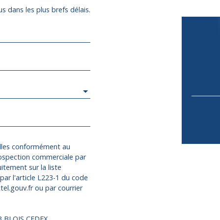
s dans les plus brefs délais.
elles conformément au
rospection commerciale par
itement sur la liste
ar l'article L223-1 du code
el.gouv.fr ou par courrier
13 BLOIS CEDEX.