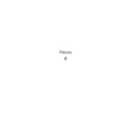
Pièces
6
6 pièces - Brignac-la-Plaine 19310