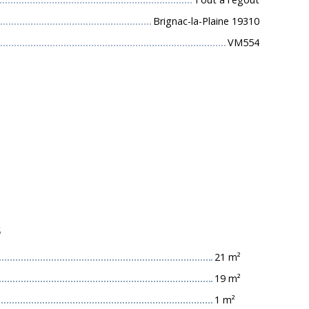
Brignac-la-Plaine 19310
VM554
s
21 m²
19 m²
1 m²