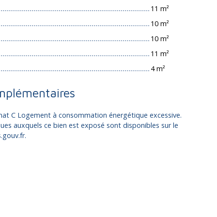
11 m²
10 m²
10 m²
11 m²
4 m²
mplémentaires
limat C Logement à consommation énergétique excessive.
ques auxquels ce bien est exposé sont disponibles sur le
.gouv.fr.