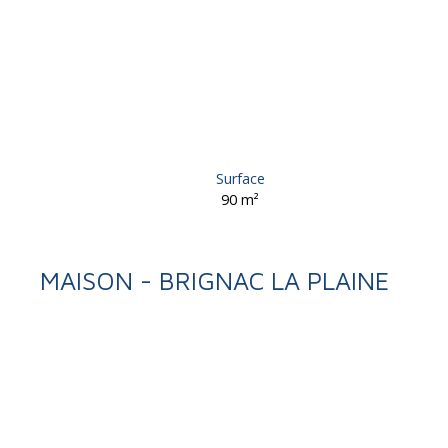
Surface
90
m²
MAISON - BRIGNAC LA PLAINE
Retour
Vente
Maison
Brignac-la-Plaine 19310
Maison à vendre, 