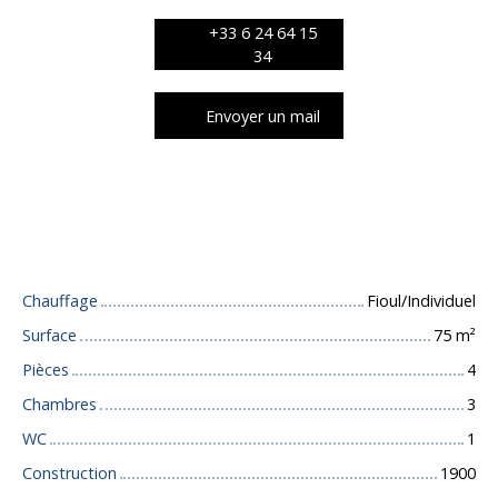
+33 6 24 64 15
34
Envoyer un mail
Caractéristiques techniques
Chauffage
Fioul/Individuel
Surface
75
m²
Pièces
4
Chambres
3
WC
1
Construction
1900