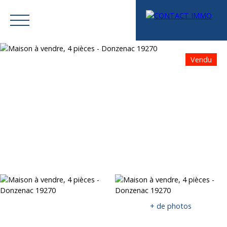
Vendu
Menu
Mes favoris
Espace vendeur
Estimation
+ de photos