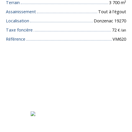
Terrain
3 700
m²
Assainissement
Tout à l'égout
Localisation
Donzenac 19270
Taxe foncière
72
€ /an
Référence
VM620