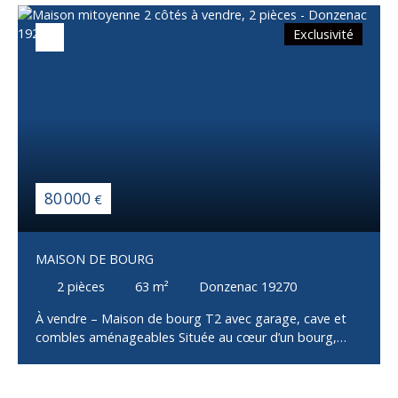
Exclusivité
80 000
€
MAISON DE BOURG
2
pièces
63
m²
Donzenac 19270
À vendre – Maison de bourg T2 avec garage, cave et
combles aménageables Située au cœur d’un bourg,
cette maison mitoyenne des deux côtés offre un beau
potentiel d’aménagement et conviendra aussi bien à un
premier achat qu’à un investissement locatif. D'une