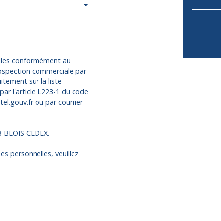
elles conformément au
rospection commerciale par
itement sur la liste
ar l'article L223-1 du code
el.gouv.fr ou par courrier
13 BLOIS CEDEX.
es personnelles, veuillez