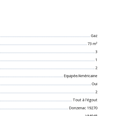
 techniques
Gaz
73
m²
3
1
2
Equipée/Américaine
Oui
2
Tout à l'égout
Donzenac 19270
VM948