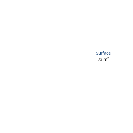
Surface
73
m²
Retour
Vente
Maison
Donzenac 19270
Maison à vendre, 3 pièc