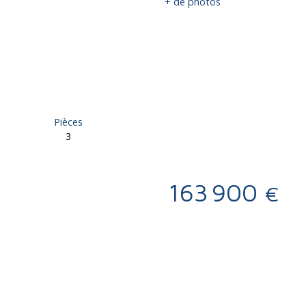
+ de photos
Pièces
3
163 900
€
Calculatrice
Ajouter aux favoris
Imprimer