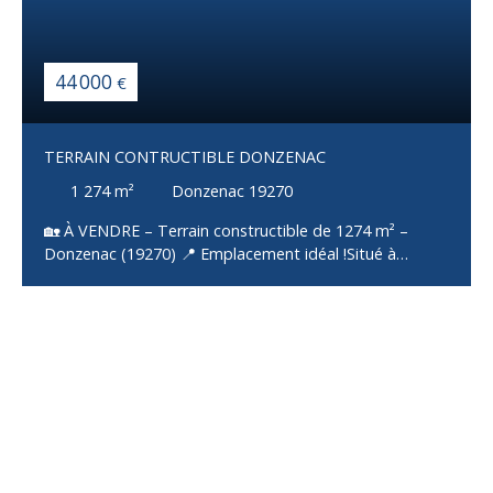
44 000
€
TERRAIN CONTRUCTIBLE DONZENAC
1 274
m²
Donzenac 19270
🏡 À VENDRE – Terrain constructible de 1274 m² –
Donzenac (19270) 📍 Emplacement idéal !Situé à
Donzenac, charmante commune de Corrèze, ce terrain
de 1274 m² offre un cadre de vie paisible tout en étant
proche des commodités (commerces, écoles,
services… accessibles rapidement). ✅ Les + du terrain :
Terrain plat : idéal pour tous vos projets de
constructionViabilisé : eau, électricité, télécoms
disponibles en bordureRaccordé au tout-à-l’égout : un
vrai plus pour faciliter vos démarchesEnvironnement
calme : parfait pour construire votre maison dans un
cadre serein📐 Une belle surface pour réaliser la maison