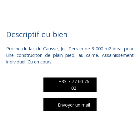
Terrain à vendre, 3000 m² - Chartrier-Ferrière 19600
Descriptif du bien
Proche du lac du Causse, Joli Terrain de 3 000 m2 ideal pour
une construciton de plain pied, au calme. Assainissement
individuel. Cu en cours.
+33 7 77 60 76
02
Envoyer un mail