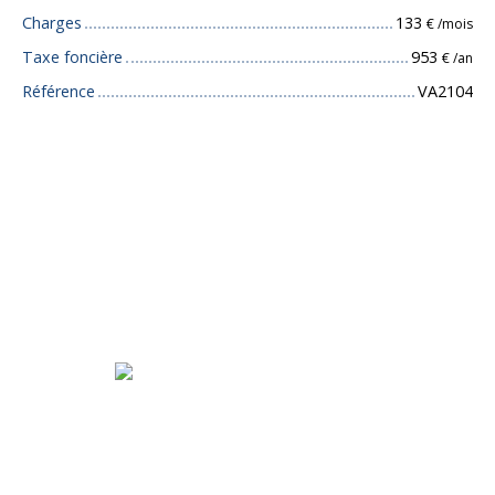
Charges
133
€ /mois
Taxe foncière
953
€ /an
Référence
VA2104