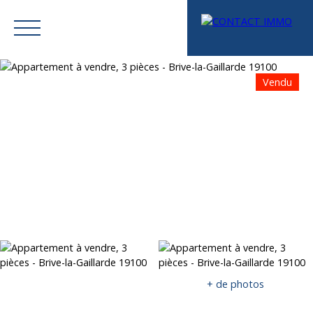
Vendu
Menu
Mes favoris
Espace vendeur
Estimation
+ de photos