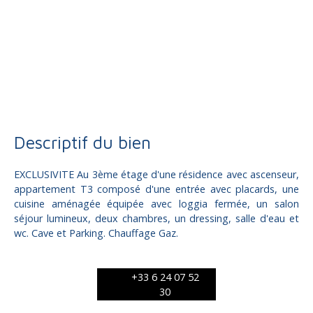
Vente
Appartement
Brive-la-Gaillarde 19100
Appartement à vendre, 3 pièces - Brive-la-Gaillarde 19100
Descriptif du bien
EXCLUSIVITE Au 3ème étage d'une résidence avec ascenseur,
appartement T3 composé d'une entrée avec placards, une
cuisine aménagée équipée avec loggia fermée, un salon
séjour lumineux, deux chambres, un dressing, salle d'eau et
wc. Cave et Parking. Chauffage Gaz.
+33 6 24 07 52
30