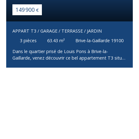
149 900
€
APPART T3 / GARAGE / TERRASSE / JARDIN
3
pièces
63.43
m²
Brive-la-Gaillarde 19100
Dans le quartier prisé de Louis Pons à Brive-la-
Gaillarde, venez découvrir ce bel appartement T3 situé
au 1er étage d’un petit immeuble de seulement trois
logements. Idéalement situé, dans un environnement
calme et à proximité immédiate des commerces,
écoles et transports, ce bien offre un cadre de vie
agréable et fonctionnel. L’appartement se compose
d’une entrée desservant une pièce de vie lumineuse
avec cuisine aménagée et équipée, ouverte sur un
salon/séjour, de deux chambres, ainsi qu’une salle d’eau
avec WC. Aucun travaux n’est à prévoir. Côté extérieurs,
vous bénéficierez de plusieurs atouts rares : Une
terrasse agréable pour vos moments de détente,Un
jardin privatif, parfait pour profiter de l’extérieur,Un