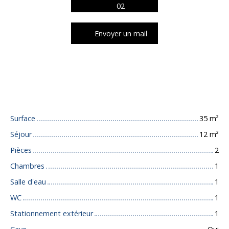
02
Envoyer un mail
Caractéristiques techniques
Surface
35
m²
Séjour
12
m²
Pièces
2
Chambres
1
Salle d'eau
1
WC
1
Stationnement extérieur
1