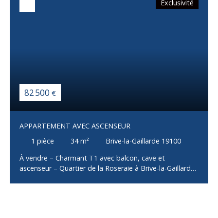
Exclusivité
82 500
€
APPARTEMENT AVEC ASCENSEUR
1
pièce
34
m²
Brive-la-Gaillarde 19100
À vendre – Charmant T1 avec balcon, cave et
ascenseur – Quartier de la Roseraie à Brive-la-Gaillarde
Situé dans le quartier très recherché de la Roseraie, à
seulement quelques pas du centre-ville de Brive-la-
Gaillarde, découvrez ce bel appartement T1 d'environ
34 m², idéalement implanté au 3ᵉ étage d'une résidence