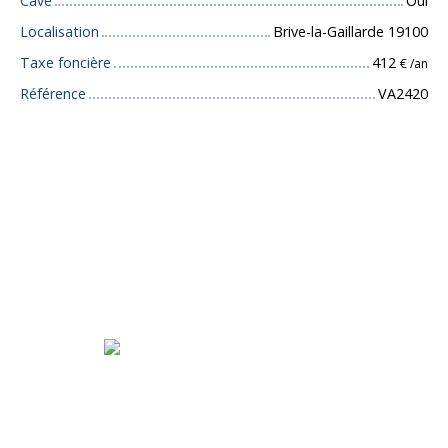
Cave
Oui
Localisation
Brive-la-Gaillarde 19100
Taxe foncière
412
€ /an
Référence
VA2420