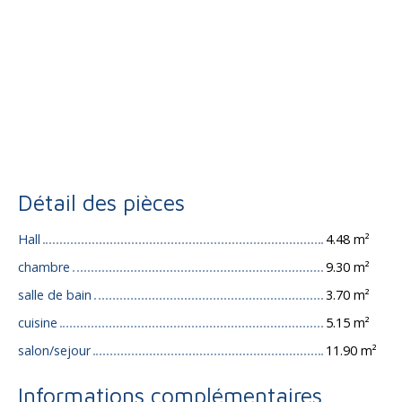
Détail des pièces
Hall
4.48 m²
chambre
9.30 m²
salle de bain
3.70 m²
cuisine
5.15 m²
salon/sejour
11.90 m²
Informations complémentaires