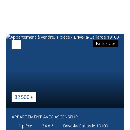
Vous apprécierez
également
Exclusivité
82 500
€
APPARTEMENT AVEC ASCENSEUR
1
pièce
34
m²
Brive-la-Gaillarde 19100