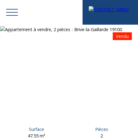
Vendu
Menu
Mes favoris
Espace vendeur
Estimation
Surface
Pièces
47.55
m²
2