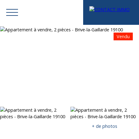
Vendu
Menu
Mes favoris
Espace vendeur
Estimation
+ de photos