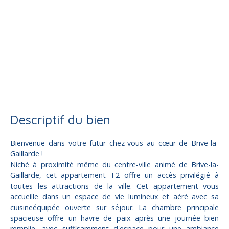
Vente
Appartement
Brive-la-Gaillarde 19100
Appartement à vendre, 2 pièces - Brive-la-Gaillarde 19100
Descriptif du bien
Bienvenue dans votre futur chez-vous au cœur de Brive-la-
Gaillarde !
Niché à proximité même du centre-ville animé de Brive-la-
Gaillarde, cet appartement T2 offre un accès privilégié à
toutes les attractions de la ville. Cet appartement vous
accueille dans un espace de vie lumineux et aéré avec sa
cuisineéquipée ouverte sur séjour. La chambre principale
spacieuse offre un havre de paix après une journée bien
remplie, avec suffisamment d'espace pour une ambiance