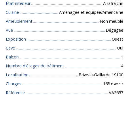
État intérieur
A rafraîchir
Cuisine
Aménagée et équipée/Américaine
Ameublement
Non meublé
Vue
Dégagée
Exposition
Ouest
Cave
Oui
Balcon
1
Nombre d'étages du bâtiment
4
Localisation
Brive-la-Gaillarde 19100
Charges
168
€ /mois
Référence
VA2657